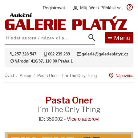
help
person
Registrovat
Můj účet / Přihlásit se
search
≡
Menu
call
phone_iphone
mail
257 328 547
602 239 239
galerie@galerieplatyz.cz
location_on
Národní 416/37, 110 00 Praha 1
contact_support
Úvod
/
Aukce
/
Pasta Oner – I´m The Only Thing
Nápověda
Pasta Oner
I´m The Only Thing
ID: 359002 -
Více o autorovi