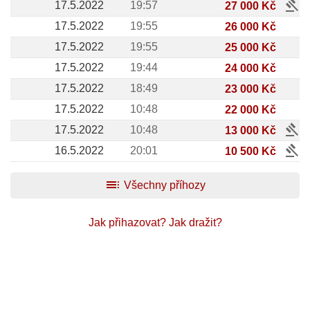
gavel
17.5.2022
19:57
27 000 Kč
17.5.2022
19:55
26 000 Kč
17.5.2022
19:55
25 000 Kč
17.5.2022
19:44
24 000 Kč
17.5.2022
18:49
23 000 Kč
17.5.2022
10:48
22 000 Kč
gavel
17.5.2022
10:48
13 000 Kč
gavel
16.5.2022
20:01
10 500 Kč
toc
Všechny příhozy
Jak přihazovat?
Jak dražit?