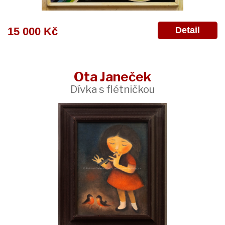
Detail
15 000 Kč
Ota Janeček
Dívka s flétničkou