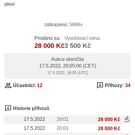
plexi
zobrazeno:
5686x
Prodáno za:
Vyvolávací cena:
28 000 Kč
3 500 Kč
Aukce skončila
17.5.2022, 20:05:00
(CET)
17.5.2022, 18:05 (UTC)
group
3p
Účastníci:
12
Příhozy:
34
3p
Historie příhozů
gavel
17.5.2022
20:01
28 000 Kč
17.5.2022
20:01
28 000 Kč