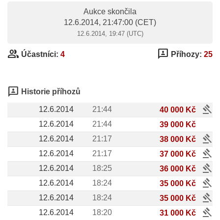
Aukce skončila
12.6.2014, 21:47:00
(CET)
12.6.2014, 19:47 (UTC)
group
3p
Účastníci:
4
Příhozy:
25
3p
Historie příhozů
gavel
12.6.2014
21:44
40 000 Kč
12.6.2014
21:44
39 000 Kč
gavel
12.6.2014
21:17
38 000 Kč
gavel
12.6.2014
21:17
37 000 Kč
gavel
12.6.2014
18:25
36 000 Kč
gavel
12.6.2014
18:24
35 000 Kč
gavel
12.6.2014
18:24
35 000 Kč
gavel
12.6.2014
18:20
31 000 Kč