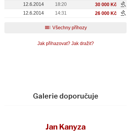
gavel
12.6.2014
18:20
30 000 Kč
gavel
12.6.2014
14:31
26 000 Kč
toc
Všechny příhozy
Jak přihazovat?
Jak dražit?
Galerie doporučuje
Jan Kanyza