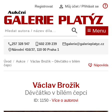
help
person
Registrovat
Můj účet / Přihlásit se
search
≡
Menu
call
phone_iphone
mail
257 328 547
602 239 239
galerie@galerieplatyz.cz
location_on
Národní 416/37, 110 00 Praha 1
Úvod
/
Aukce
/
Václav Brožík – Děvčátko v bílém
contact_support
čepci
Nápověda
Václav Brožík
Děvčátko v bílém čepci
ID: 1150 -
Více o autorovi