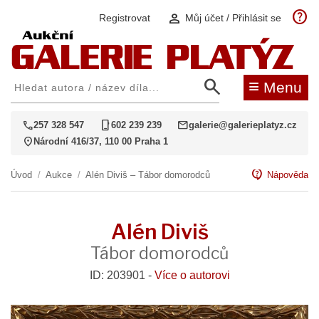
help
person
Registrovat
Můj účet / Přihlásit se
search
≡
Menu
call
phone_iphone
mail
257 328 547
602 239 239
galerie@galerieplatyz.cz
location_on
Národní 416/37, 110 00 Praha 1
contact_support
Úvod
/
Aukce
/
Alén Diviš – Tábor domorodců
Nápověda
Alén Diviš
Tábor domorodců
ID: 203901 -
Více o autorovi