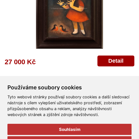
Detail
27 000 Kč
Používáme soubory cookies
Tyto webové stránky používají soubory cookies a další sledovací
nástroje s cílem vylepšení uživatelského prostředí, zobrazení
přizpůsobeného obsahu a reklam, analýzy návštěvnosti
Všeobecné obchodní podmínky
Reklamační řád
Ochrana osobních údajů
webových stránek a zjištění zdroje návštěvnosti.
Poskytnutí osobních údajů
Deklarace o ochraně os. údajů
Nápověda
Mapa
Souhlasím
© 2011-2026
Aukční Galerie Platýz