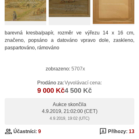
barevná kresba/papír, rozměr ve výřezu 14 x 16 cm,
značeno, popsáno a datováno vpravo dole, zaskleno,
paspartováno, rámováno
zobrazeno:
5707x
Prodáno za:
Vyvolávací cena:
9 000 Kč
4 500 Kč
Aukce skončila
4.9.2019, 21:02:00
(CET)
4.9.2019, 19:02 (UTC)
group
3p
Účastníci:
9
Příhozy:
13