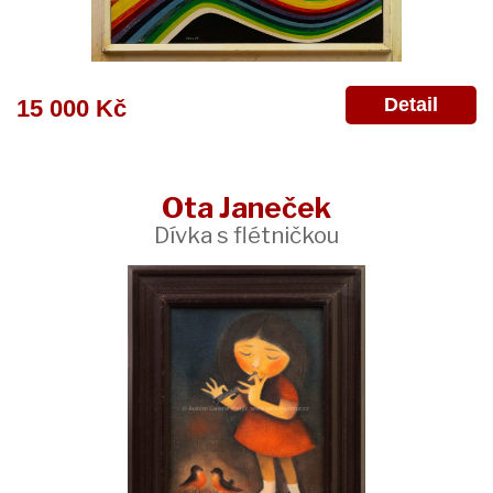
Detail
15 000 Kč
Ota Janeček
Dívka s flétničkou