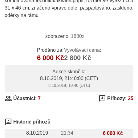
kombinovaná technika/akvarel/papír, rozměr ve výřezu cca
31 x 46 cm, značeno vpravo dole, paspartováno, zaskleno,
oděrky na rámu
zobrazeno:
1880x
Prodáno za:
Vyvolávací cena:
6 000 Kč
2 800 Kč
Aukce skončila
8.10.2019, 21:40:00
(CET)
8.10.2019, 19:40 (UTC)
group
3p
Účastníci:
7
Příhozy:
25
3p
Historie příhozů
8.10.2019
21:34
6 000 Kč