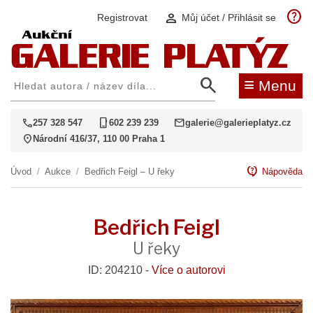
help
person
Registrovat
Můj účet / Přihlásit se
search
≡
Menu
call
phone_iphone
mail
257 328 547
602 239 239
galerie@galerieplatyz.cz
location_on
Národní 416/37, 110 00 Praha 1
contact_support
Úvod
/
Aukce
/
Bedřich Feigl – U řeky
Nápověda
Bedřich Feigl
U řeky
ID: 204210 -
Více o autorovi