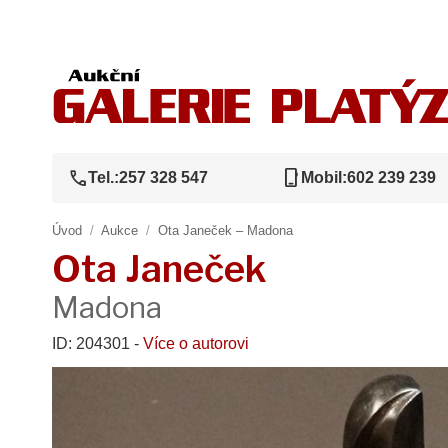
call
phone_iphone
Tel.:
257 328 547
Mobil:
602 239 239
Úvod
/
Aukce
/
Ota Janeček – Madona
Ota Janeček
Madona
ID: 204301 -
Více o autorovi