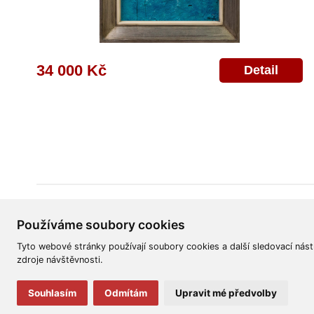
34 000 Kč
Detail
Všeobecné obchodní podmínky
Reklamační řád
Ochrana osobních úd
Používáme soubory cookies
Tyto webové stránky používají soubory cookies a další sledovací nást
zdroje návštěvnosti.
Souhlasím
Odmítám
Upravit mé předvolby