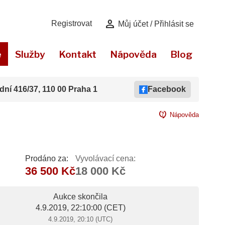
person
Registrovat
Můj účet / Přihlásit se
e
Služby
Kontakt
Nápověda
Blog
dní 416/37, 110 00 Praha 1
Facebook
contact_support
Nápověda
Prodáno za:
Vyvolávací cena:
36 500 Kč
18 000 Kč
Aukce skončila
4.9.2019, 22:10:00
(CET)
4.9.2019, 20:10 (UTC)