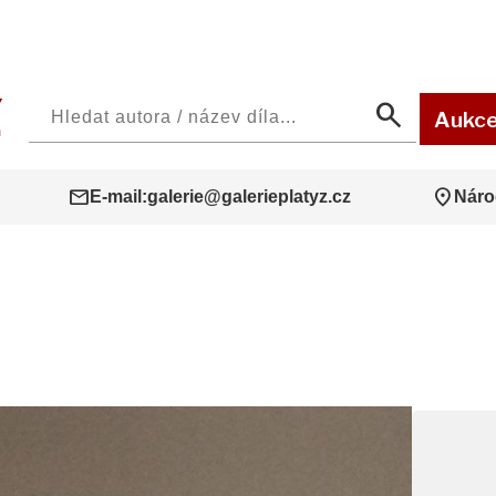
search
Aukc
mail
location_on
E-mail:
galerie@galerieplatyz.cz
Náro