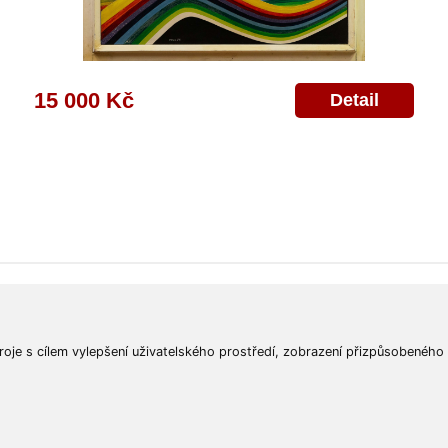
15 000 Kč
Detail
ajů
Poskytnutí osobních údajů
Deklarace o ochraně os. údajů
Nápověda
Mapa
roje s cílem vylepšení uživatelského prostředí, zobrazení přizpůsobeného