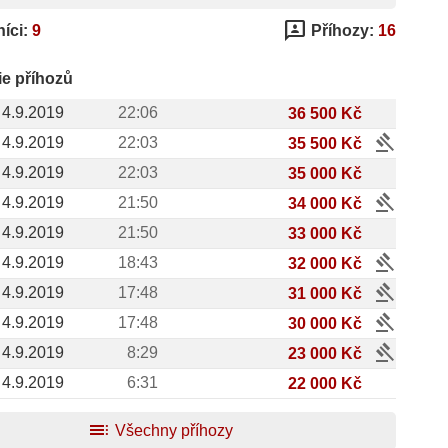
3p
íci:
9
Příhozy:
16
ie příhozů
4.9.2019
22:06
36 500 Kč
gavel
4.9.2019
22:03
35 500 Kč
4.9.2019
22:03
35 000 Kč
gavel
4.9.2019
21:50
34 000 Kč
4.9.2019
21:50
33 000 Kč
gavel
4.9.2019
18:43
32 000 Kč
gavel
4.9.2019
17:48
31 000 Kč
gavel
4.9.2019
17:48
30 000 Kč
gavel
4.9.2019
8:29
23 000 Kč
4.9.2019
6:31
22 000 Kč
toc
Všechny příhozy