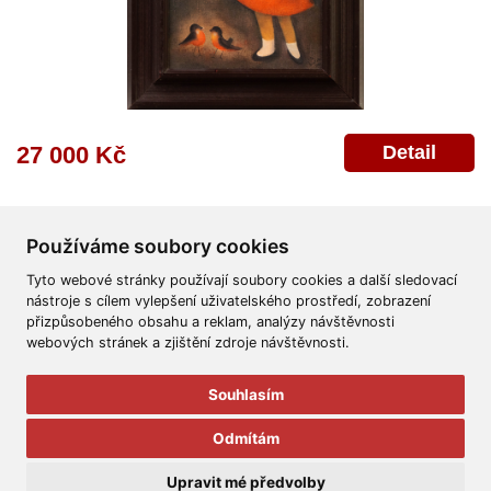
Detail
27 000 Kč
Používáme soubory cookies
Tyto webové stránky používají soubory cookies a další sledovací
nástroje s cílem vylepšení uživatelského prostředí, zobrazení
přizpůsobeného obsahu a reklam, analýzy návštěvnosti
Všeobecné obchodní podmínky
Reklamační řád
Ochrana osobních údajů
webových stránek a zjištění zdroje návštěvnosti.
Poskytnutí osobních údajů
Deklarace o ochraně os. údajů
Nápověda
Mapa
Souhlasím
© 2011-2026
Aukční Galerie Platýz
Odmítám
Všechna práva vyhrazena.
Upravit mé předvolby