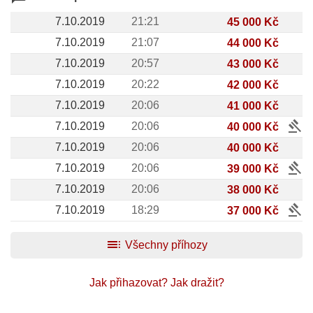
7.10.2019
21:21
45 000 Kč
7.10.2019
21:07
44 000 Kč
7.10.2019
20:57
43 000 Kč
7.10.2019
20:22
42 000 Kč
7.10.2019
20:06
41 000 Kč
gavel
7.10.2019
20:06
40 000 Kč
7.10.2019
20:06
40 000 Kč
gavel
7.10.2019
20:06
39 000 Kč
7.10.2019
20:06
38 000 Kč
gavel
7.10.2019
18:29
37 000 Kč
toc
Všechny příhozy
Jak přihazovat?
Jak dražit?