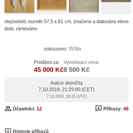
olej/sololit, rozměr 57,5 x 61 cm, značeno a datováno vlevo
dole, rámováno
zobrazeno:
3536x
Prodáno za:
Vyvolávací cena:
45 000 Kč
8 500 Kč
Aukce skončila
7.10.2019, 21:25:00
(CET)
7.10.2019, 19:25 (UTC)
group
3p
Účastníci:
12
Příhozy:
48
3p
Historie příhozů