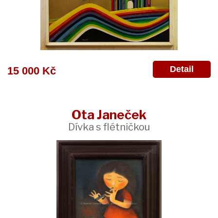
Detail
15 000 Kč
Ota Janeček
Dívka s flétničkou