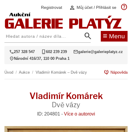
help
person
Registrovat
Můj účet / Přihlásit se
search
≡
Menu
call
phone_iphone
mail
257 328 547
602 239 239
galerie@galerieplatyz.cz
location_on
Národní 416/37, 110 00 Praha 1
contact_support
Úvod
/
Aukce
/
Vladimír Komárek – Dvě vázy
Nápověda
Vladimír Komárek
Dvě vázy
ID: 204801 -
Více o autorovi