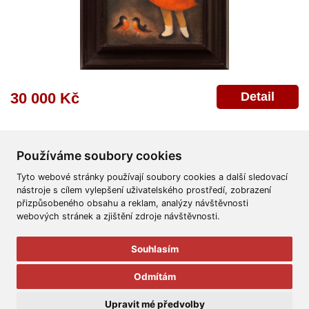
Detail
30 000 Kč
Používáme soubory cookies
Tyto webové stránky používají soubory cookies a další sledovací
nástroje s cílem vylepšení uživatelského prostředí, zobrazení
přizpůsobeného obsahu a reklam, analýzy návštěvnosti
Všeobecné obchodní podmínky
Reklamační řád
Ochrana osobních údajů
webových stránek a zjištění zdroje návštěvnosti.
Poskytnutí osobních údajů
Deklarace o ochraně os. údajů
Nápověda
Mapa
Souhlasím
© 2011-2026
Aukční Galerie Platýz
Odmítám
Všechna práva vyhrazena.
Upravit mé předvolby