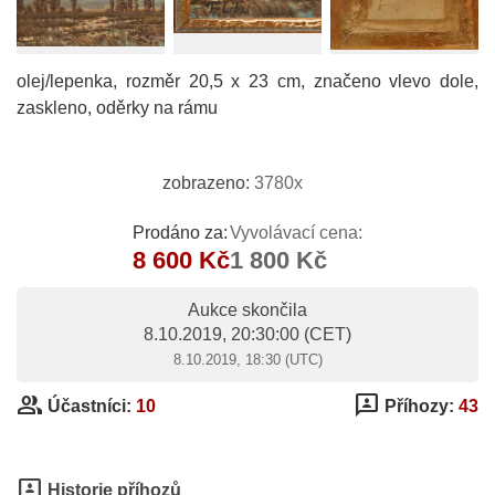
olej/lepenka, rozměr 20,5 x 23 cm, značeno vlevo dole,
zaskleno, oděrky na rámu
zobrazeno:
3780x
Prodáno za:
Vyvolávací cena:
8 600 Kč
1 800 Kč
Aukce skončila
8.10.2019, 20:30:00
(CET)
8.10.2019, 18:30 (UTC)
group
3p
Účastníci:
10
Příhozy:
43
3p
Historie příhozů