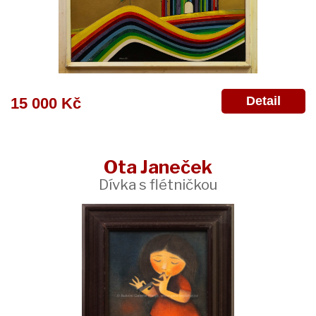
Detail
15 000 Kč
Ota Janeček
Dívka s flétničkou