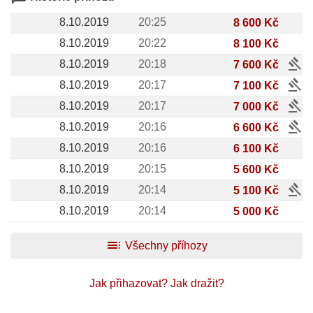
8.10.2019
20:25
8 600 Kč
8.10.2019
20:22
8 100 Kč
gavel
8.10.2019
20:18
7 600 Kč
gavel
8.10.2019
20:17
7 100 Kč
gavel
8.10.2019
20:17
7 000 Kč
gavel
8.10.2019
20:16
6 600 Kč
8.10.2019
20:16
6 100 Kč
8.10.2019
20:15
5 600 Kč
gavel
8.10.2019
20:14
5 100 Kč
8.10.2019
20:14
5 000 Kč
toc
Všechny příhozy
Jak přihazovat?
Jak dražit?