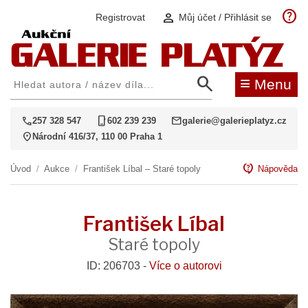
help
person
Registrovat
Můj účet / Přihlásit se
search
≡
Menu
call
phone_iphone
mail
257 328 547
602 239 239
galerie@galerieplatyz.cz
location_on
Národní 416/37, 110 00 Praha 1
contact_support
Úvod
/
Aukce
/
František Líbal – Staré topoly
Nápověda
František Líbal
Staré topoly
ID: 206703 -
Více o autorovi