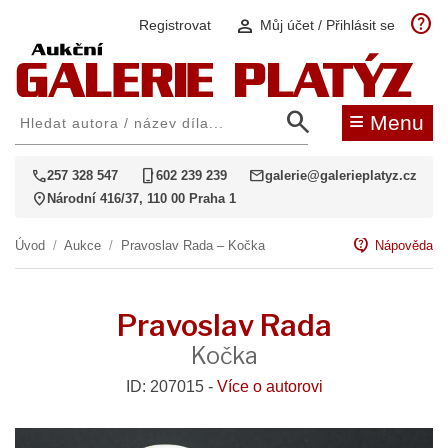
help
person
Registrovat
Můj účet / Přihlásit se
search
≡
Menu
call
phone_iphone
mail
257 328 547
602 239 239
galerie@galerieplatyz.cz
location_on
Národní 416/37, 110 00 Praha 1
contact_support
Úvod
/
Aukce
/
Pravoslav Rada – Kočka
Nápověda
Pravoslav Rada
Kočka
ID: 207015 -
Více o autorovi