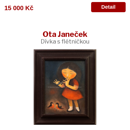
Detail
15 000 Kč
Ota Janeček
Dívka s flétničkou