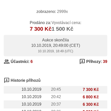
zobrazeno:
2999x
Prodáno za:
Vyvolávací cena:
7 300 Kč
1 500 Kč
Aukce skončila
10.10.2019, 20:49:00
(CET)
10.10.2019, 18:49 (UTC)
group
3p
Účastníci:
6
Příhozy:
39
3p
Historie příhozů
10.10.2019
20:45
7 300 Kč
10.10.2019
20:42
6 800 Kč
10.10.2019
20:37
6 300 Kč