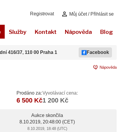
person
Registrovat
Můj účet / Přihlásit se
e
Služby
Kontakt
Nápověda
Blog
dní 416/37, 110 00 Praha 1
Facebook
contact_support
Nápověda
Prodáno za:
Vyvolávací cena:
6 500 Kč
1 200 Kč
Aukce skončila
8.10.2019, 20:48:00
(CET)
8.10.2019, 18:48 (UTC)