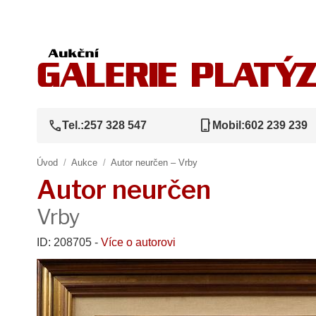
call
phone_iphone
Tel.:
257 328 547
Mobil:
602 239 239
Úvod
/
Aukce
/
Autor neurčen – Vrby
Autor neurčen
Vrby
ID: 208705 -
Více o autorovi