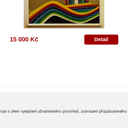
15 000 Kč
Detail
ajů
Poskytnutí osobních údajů
Deklarace o ochraně os. údajů
Nápověda
Mapa
roje s cílem vylepšení uživatelského prostředí, zobrazení přizpůsobeného