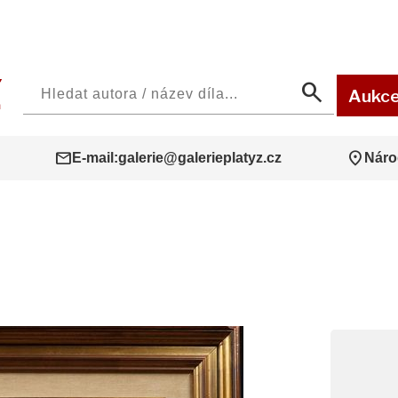
search
Aukc
mail
location_on
E-mail:
galerie@galerieplatyz.cz
Náro