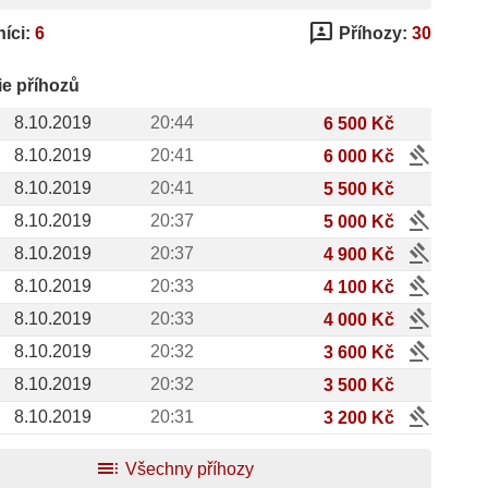
3p
íci:
6
Příhozy:
30
ie příhozů
8.10.2019
20:44
6 500 Kč
gavel
8.10.2019
20:41
6 000 Kč
8.10.2019
20:41
5 500 Kč
gavel
8.10.2019
20:37
5 000 Kč
gavel
8.10.2019
20:37
4 900 Kč
gavel
8.10.2019
20:33
4 100 Kč
gavel
8.10.2019
20:33
4 000 Kč
gavel
8.10.2019
20:32
3 600 Kč
8.10.2019
20:32
3 500 Kč
gavel
8.10.2019
20:31
3 200 Kč
toc
Všechny příhozy