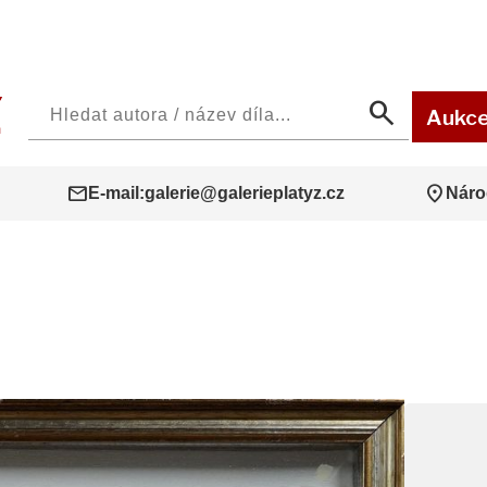
search
Aukc
mail
location_on
E-mail:
galerie@galerieplatyz.cz
Náro