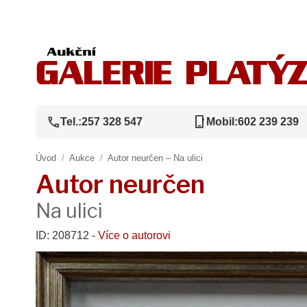
call
phone_iphone
Tel.:
257 328 547
Mobil:
602 239 239
Úvod
/
Aukce
/
Autor neurčen – Na ulici
Autor neurčen
Na ulici
ID: 208712 -
Více o autorovi