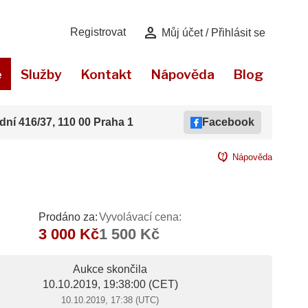
person
Registrovat
Můj účet / Přihlásit se
e
Služby
Kontakt
Nápověda
Blog
dní 416/37, 110 00 Praha 1
Facebook
contact_support
Nápověda
Prodáno za:
Vyvolávací cena:
3 000 Kč
1 500 Kč
Aukce skončila
10.10.2019, 19:38:00
(CET)
10.10.2019, 17:38 (UTC)