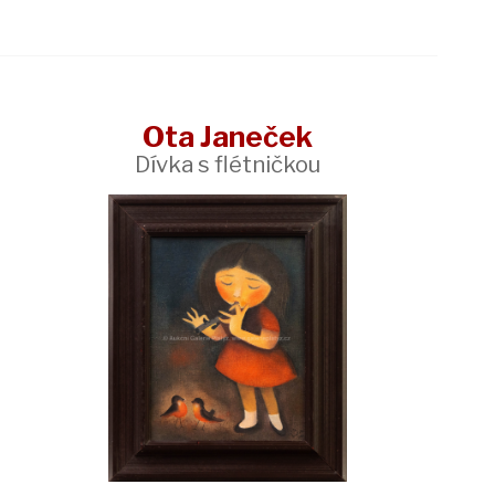
Ota Janeček
Dívka s flétničkou