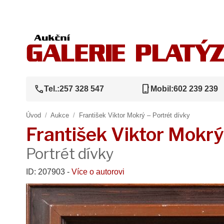
call
phone_iphone
Tel.:
257 328 547
Mobil:
602 239 239
Úvod
/
Aukce
/
František Viktor Mokrý – Portrét dívky
František Viktor Mokrý
Portrét dívky
ID: 207903 -
Více o autorovi