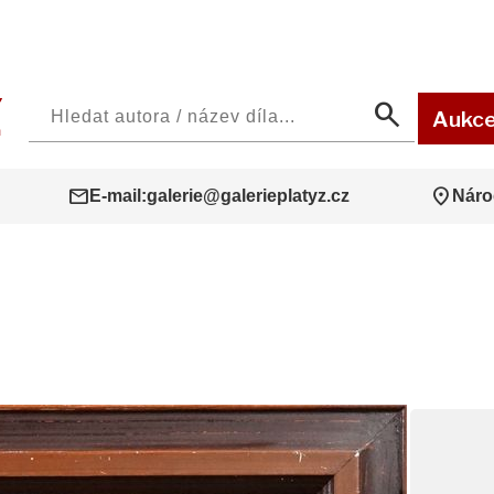
search
Aukc
mail
location_on
E-mail:
galerie@galerieplatyz.cz
Náro