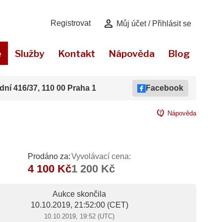
person
Registrovat
Můj účet / Přihlásit se
e
Služby
Kontakt
Nápověda
Blog
dní 416/37, 110 00 Praha 1
Facebook
contact_support
Nápověda
Prodáno za:
Vyvolávací cena:
4 100 Kč
1 200 Kč
Aukce skončila
10.10.2019, 21:52:00
(CET)
10.10.2019, 19:52 (UTC)