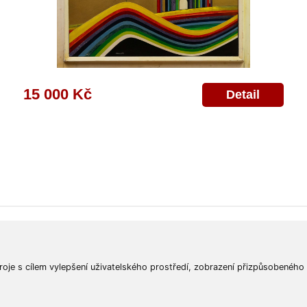
15 000 Kč
Detail
ajů
Poskytnutí osobních údajů
Deklarace o ochraně os. údajů
Nápověda
Mapa
roje s cílem vylepšení uživatelského prostředí, zobrazení přizpůsobeného