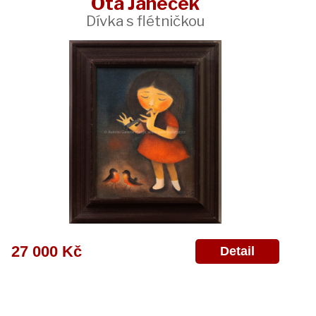
Ota Janeček
Dívka s flétničkou
27 000 Kč
Detail