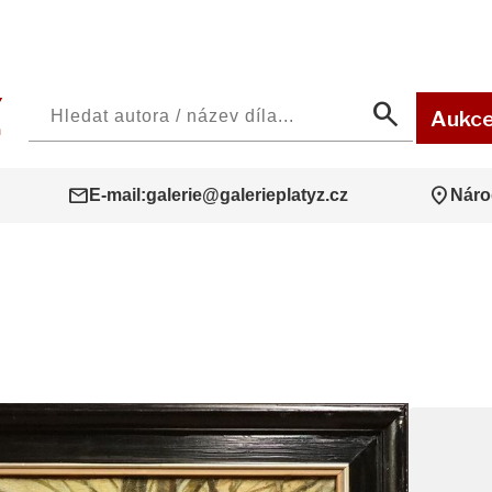
search
Aukc
mail
location_on
E-mail:
galerie@galerieplatyz.cz
Náro