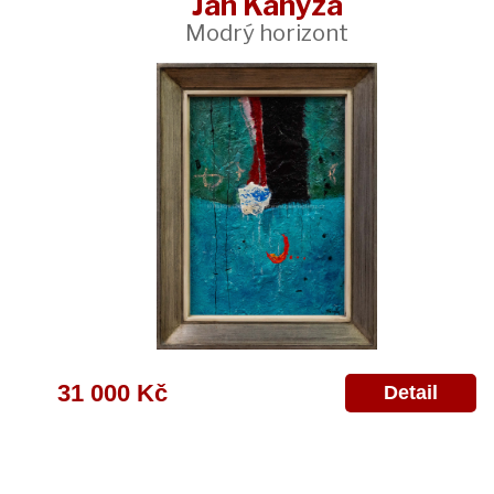
Jan Kanyza
Modrý horizont
31 000 Kč
Detail