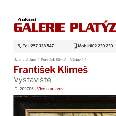
call
phone_iphone
Tel.:
257 328 547
Mobil:
602 239 239
Úvod
/
Aukce
/
František Klimeš – Výstaviště
František Klimeš
Výstaviště
ID: 209706 -
Více o autorovi