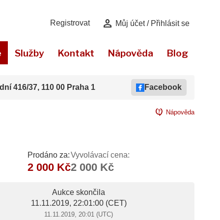
person
Registrovat
Můj účet / Přihlásit se
e
Služby
Kontakt
Nápověda
Blog
dní 416/37, 110 00 Praha 1
Facebook
contact_support
Nápověda
Prodáno za:
Vyvolávací cena:
2 000 Kč
2 000 Kč
Aukce skončila
11.11.2019, 22:01:00
(CET)
11.11.2019, 20:01 (UTC)