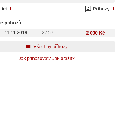
3p
íci:
1
Příhozy:
1
ie příhozů
11.11.2019
22:57
2 000 Kč
toc
Všechny příhozy
Jak přihazovat?
Jak dražit?