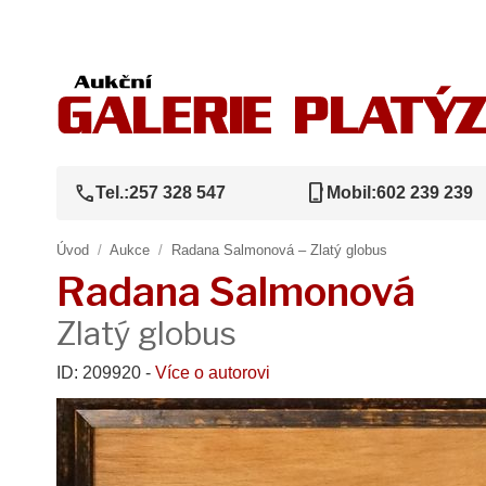
call
phone_iphone
Tel.:
257 328 547
Mobil:
602 239 239
Úvod
/
Aukce
/
Radana Salmonová – Zlatý globus
Radana Salmonová
Zlatý globus
ID: 209920 -
Více o autorovi