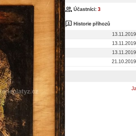
group
Účastníci:
3
3p
Historie příhozů
13.11.2019
13.11.2019
13.11.2019
21.10.2019
Ja