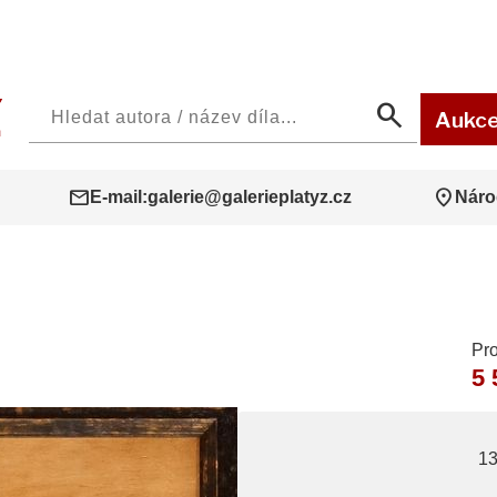
search
Aukc
mail
location_on
E-mail:
galerie@galerieplatyz.cz
Náro
Pr
5 
13