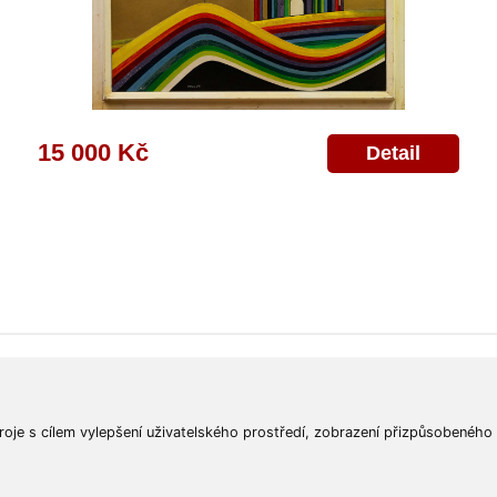
15 000 Kč
Detail
ajů
Poskytnutí osobních údajů
Deklarace o ochraně os. údajů
Nápověda
Mapa
roje s cílem vylepšení uživatelského prostředí, zobrazení přizpůsobeného