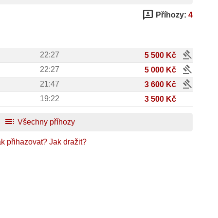
3p
Příhozy:
4
gavel
22:27
5 500 Kč
gavel
22:27
5 000 Kč
gavel
21:47
3 600 Kč
19:22
3 500 Kč
toc
Všechny příhozy
k přihazovat?
Jak dražit?