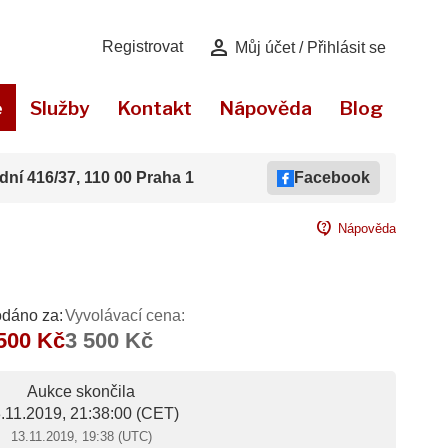
person
Registrovat
Můj účet / Přihlásit se
e
Služby
Kontakt
Nápověda
Blog
dní 416/37, 110 00 Praha 1
Facebook
contact_support
Nápověda
odáno za:
Vyvolávací cena:
500 Kč
3 500 Kč
Aukce skončila
.11.2019, 21:38:00
(CET)
13.11.2019, 19:38 (UTC)