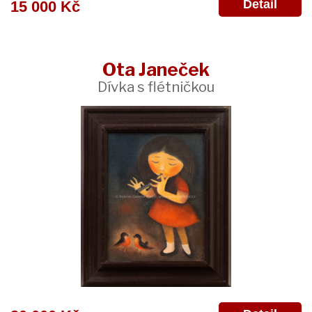
Detail
15 000 Kč
Ota Janeček
Dívka s flétničkou