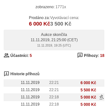
zobrazeno:
1771x
Prodáno za:
Vyvolávací cena:
6 000 Kč
3 500 Kč
Aukce skončila
11.11.2019, 21:25:00
(CET)
11.11.2019, 19:25 (UTC)
group
3p
Účastníci:
5
Příhozy:
18
3p
Historie příhozů
11.11.2019
22:21
6 000 Kč
11.11.2019
22:21
5 500 Kč
gavel
11.11.2019
22:18
5 000 Kč
11.11.2019
22:18
5 000 Kč