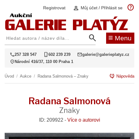
help
person
Registrovat
Můj účet / Přihlásit se
search
≡
Menu
call
phone_iphone
mail
257 328 547
602 239 239
galerie@galerieplatyz.cz
location_on
Národní 416/37, 110 00 Praha 1
contact_support
Úvod
/
Aukce
/
Radana Salmonová – Znaky
Nápověda
Radana Salmonová
Znaky
ID: 209922 -
Více o autorovi