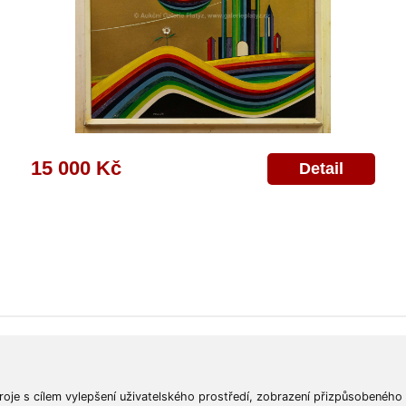
15 000 Kč
Detail
ajů
Poskytnutí osobních údajů
Deklarace o ochraně os. údajů
Nápověda
Mapa
roje s cílem vylepšení uživatelského prostředí, zobrazení přizpůsobeného