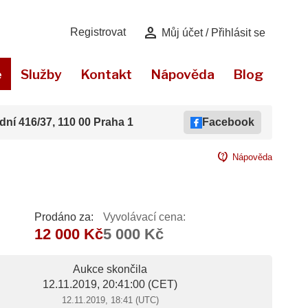
person
Registrovat
Můj účet / Přihlásit se
e
Služby
Kontakt
Nápověda
Blog
dní 416/37, 110 00 Praha 1
Facebook
contact_support
Nápověda
Prodáno za:
Vyvolávací cena:
12 000 Kč
5 000 Kč
Aukce skončila
12.11.2019, 20:41:00
(CET)
12.11.2019, 18:41 (UTC)