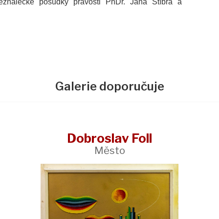
něznalecké posudky pravosti PhDr. Jana Štíbra a
Galerie doporučuje
Dobroslav Foll
Město