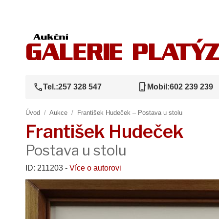
call
phone_iphone
Tel.:
257 328 547
Mobil:
602 239 239
Úvod
/
Aukce
/
František Hudeček – Postava u stolu
František Hudeček
Postava u stolu
ID: 211203 -
Více o autorovi