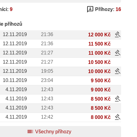
3p
íci:
9
Příhozy:
16
ie příhozů
gavel
12.11.2019
21:36
12 000 Kč
12.11.2019
21:36
11 500 Kč
gavel
12.11.2019
21:27
11 000 Kč
12.11.2019
21:27
10 500 Kč
gavel
12.11.2019
19:05
10 000 Kč
10.11.2019
23:04
9 500 Kč
4.11.2019
12:43
9 000 Kč
gavel
4.11.2019
12:43
8 500 Kč
4.11.2019
12:43
8 500 Kč
gavel
4.11.2019
12:42
8 000 Kč
toc
Všechny příhozy