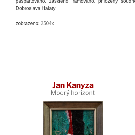
paspartováno, zaskleno, rámováno, přiloženy soud
Dobroslava Halaty
zobrazeno:
2504x
Jan Kanyza
Modrý horizont