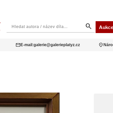
search
Aukc
mail
location_on
E-mail:
galerie@galerieplatyz.cz
Náro