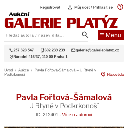
help
person
Registrovat
Můj účet / Přihlásit se
search
≡
Menu
call
phone_iphone
mail
257 328 547
602 239 239
galerie@galerieplatyz.cz
location_on
Národní 416/37, 110 00 Praha 1
Úvod
/
Aukce
/
Pavla Fořtová-Šámalová – U Rtyně v
contact_support
Podkrkonoší
Nápověda
Pavla Fořtová-Šámalová
U Rtyně v Podkrkonoší
ID: 212401 -
Více o autorovi