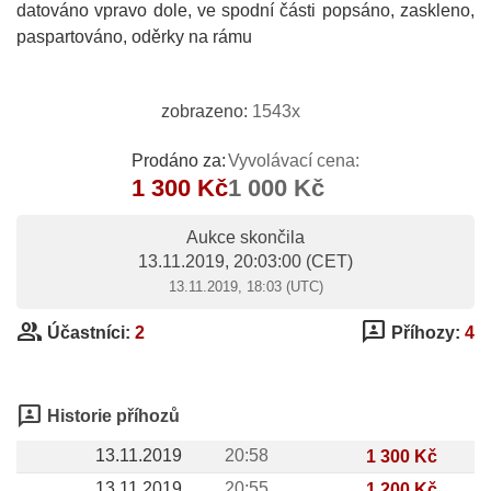
datováno vpravo dole, ve spodní části popsáno, zaskleno,
paspartováno, oděrky na rámu
zobrazeno:
1543x
Prodáno za:
Vyvolávací cena:
1 300 Kč
1 000 Kč
Aukce skončila
13.11.2019, 20:03:00
(CET)
13.11.2019, 18:03 (UTC)
group
3p
Účastníci:
2
Příhozy:
4
3p
Historie příhozů
13.11.2019
20:58
1 300 Kč
13.11.2019
20:55
1 200 Kč