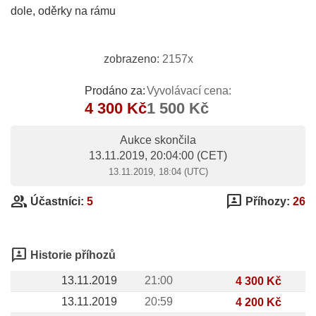
dole, oděrky na rámu
zobrazeno:
2157x
Prodáno za:
Vyvolávací cena:
4 300 Kč
1 500 Kč
Aukce skončila
13.11.2019, 20:04:00
(CET)
13.11.2019, 18:04 (UTC)
group
3p
Účastníci:
5
Příhozy:
26
3p
Historie příhozů
13.11.2019
21:00
4 300 Kč
13.11.2019
20:59
4 200 Kč