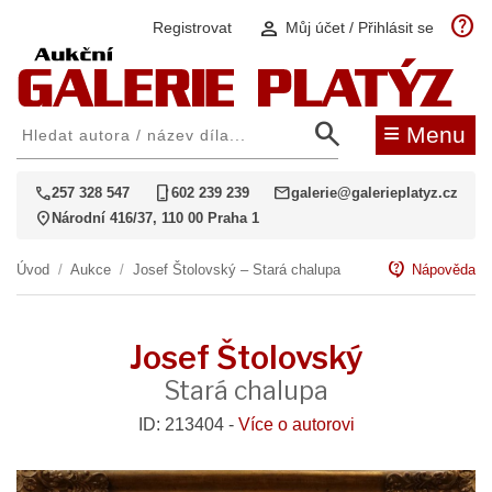
help
person
Registrovat
Můj účet / Přihlásit se
search
≡
Menu
call
phone_iphone
mail
257 328 547
602 239 239
galerie@galerieplatyz.cz
location_on
Národní 416/37, 110 00 Praha 1
contact_support
Úvod
/
Aukce
/
Josef Štolovský – Stará chalupa
Nápověda
Josef Štolovský
Stará chalupa
ID: 213404 -
Více o autorovi