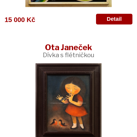
Detail
15 000 Kč
Ota Janeček
Dívka s flétničkou