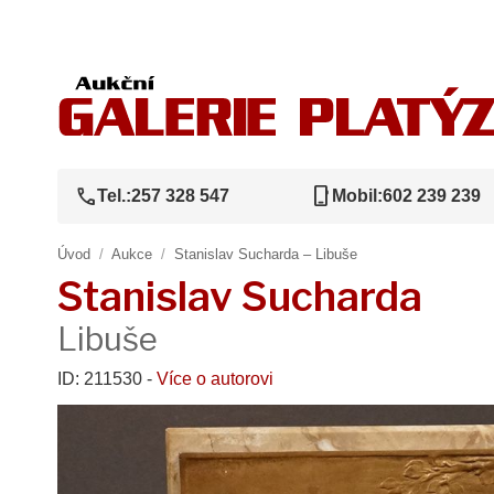
call
phone_iphone
Tel.:
257 328 547
Mobil:
602 239 239
Úvod
/
Aukce
/
Stanislav Sucharda – Libuše
Stanislav Sucharda
Libuše
ID: 211530 -
Více o autorovi