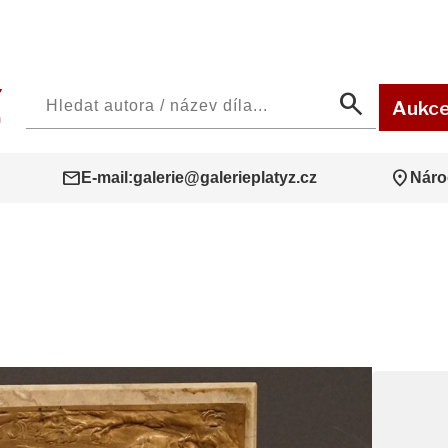
search
Aukc
mail
location_on
E-mail:
galerie@galerieplatyz.cz
Náro