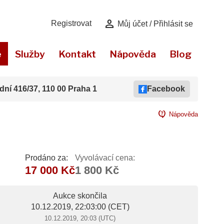
person
Registrovat
Můj účet / Přihlásit se
e
Služby
Kontakt
Nápověda
Blog
dní 416/37, 110 00 Praha 1
Facebook
contact_support
Nápověda
Prodáno za:
Vyvolávací cena:
17 000 Kč
1 800 Kč
Aukce skončila
10.12.2019, 22:03:00
(CET)
10.12.2019, 20:03 (UTC)