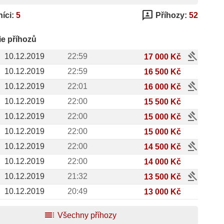
3p
íci:
5
Příhozy:
52
ie příhozů
gavel
10.12.2019
22:59
17 000 Kč
10.12.2019
22:59
16 500 Kč
gavel
10.12.2019
22:01
16 000 Kč
10.12.2019
22:00
15 500 Kč
gavel
10.12.2019
22:00
15 000 Kč
10.12.2019
22:00
15 000 Kč
gavel
10.12.2019
22:00
14 500 Kč
10.12.2019
22:00
14 000 Kč
gavel
10.12.2019
21:32
13 500 Kč
10.12.2019
20:49
13 000 Kč
toc
Všechny příhozy