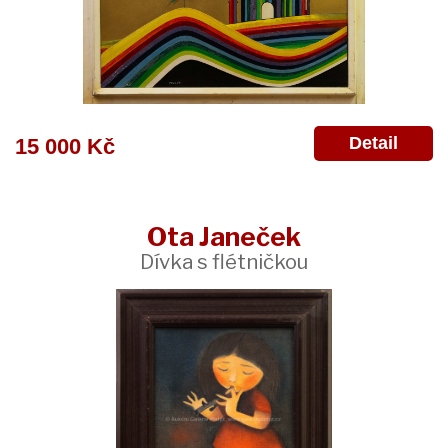
Detail
15 000 Kč
Ota Janeček
Dívka s flétničkou