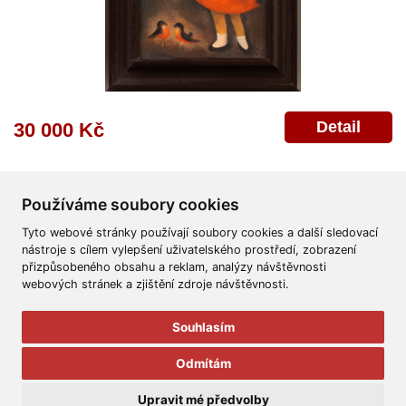
Detail
30 000 Kč
Používáme soubory cookies
Tyto webové stránky používají soubory cookies a další sledovací
nástroje s cílem vylepšení uživatelského prostředí, zobrazení
přizpůsobeného obsahu a reklam, analýzy návštěvnosti
Všeobecné obchodní podmínky
Reklamační řád
Ochrana osobních údajů
webových stránek a zjištění zdroje návštěvnosti.
Poskytnutí osobních údajů
Deklarace o ochraně os. údajů
Nápověda
Mapa
Souhlasím
© 2011-2026
Aukční Galerie Platýz
Odmítám
Všechna práva vyhrazena.
Upravit mé předvolby