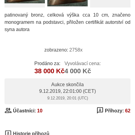
patinovaný bronz, celková výška cca 10 cm, značeno
monogramem na podstavci, přiložen certifikát autorství od
syna autora
zobrazeno:
2758x
Prodáno za:
Vyvolávací cena:
38 000 Kč
4 000 Kč
Aukce skončila
9.12.2019, 22:01:00
(CET)
9.12.2019, 20:01 (UTC)
group
3p
Účastníci:
10
Příhozy:
62
3p
Historie příhozů