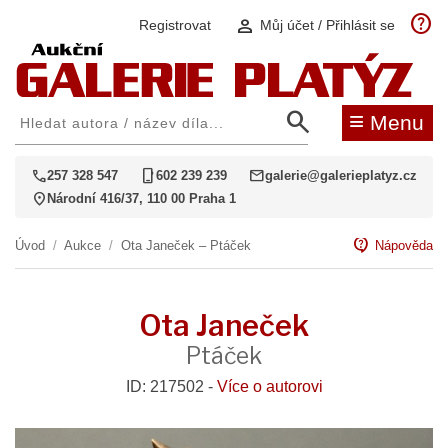
help
person
Registrovat
Můj účet / Přihlásit se
search
≡
Menu
call
phone_iphone
mail
257 328 547
602 239 239
galerie@galerieplatyz.cz
location_on
Národní 416/37, 110 00 Praha 1
contact_support
Úvod
/
Aukce
/
Ota Janeček – Ptáček
Nápověda
Ota Janeček
Ptáček
ID: 217502 -
Více o autorovi