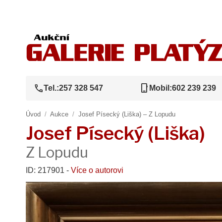
call
phone_iphone
Tel.:
257 328 547
Mobil:
602 239 239
Úvod
/
Aukce
/
Josef Písecký (Liška) – Z Lopudu
Josef Písecký (Liška)
Z Lopudu
ID: 217901 -
Více o autorovi