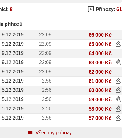
3p
íci:
8
Příhozy:
61
ie příhozů
9.12.2019
22:09
66 000 Kč
gavel
9.12.2019
22:09
65 000 Kč
9.12.2019
22:09
64 000 Kč
gavel
9.12.2019
22:09
63 000 Kč
9.12.2019
22:09
62 000 Kč
gavel
5.12.2019
2:56
61 000 Kč
gavel
5.12.2019
2:56
60 000 Kč
gavel
5.12.2019
2:56
59 000 Kč
gavel
5.12.2019
2:56
58 000 Kč
gavel
5.12.2019
2:56
57 000 Kč
toc
Všechny příhozy