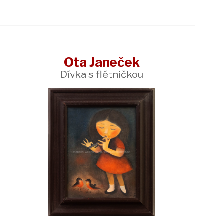
Ota Janeček
Dívka s flétničkou