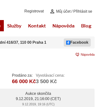
person
Registrovat
Můj účet / Přihlásit se
e
Služby
Kontakt
Nápověda
Blog
dní 416/37, 110 00 Praha 1
Facebook
contact_support
Nápověda
Prodáno za:
Vyvolávací cena:
66 000 Kč
3 500 Kč
Aukce skončila
9.12.2019, 21:16:00
(CET)
9.12.2019, 19:16 (UTC)