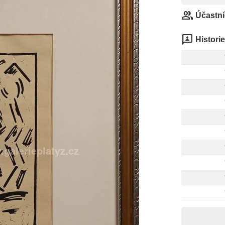
group
Účastní
3p
Historie