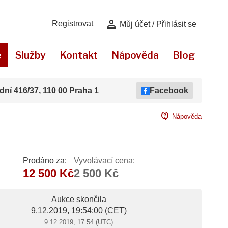
person
Registrovat
Můj účet / Přihlásit se
e
Služby
Kontakt
Nápověda
Blog
dní 416/37, 110 00 Praha 1
Facebook
contact_support
Nápověda
Prodáno za:
Vyvolávací cena:
12 500 Kč
2 500 Kč
Aukce skončila
9.12.2019, 19:54:00
(CET)
9.12.2019, 17:54 (UTC)