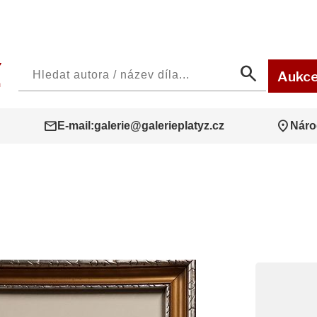
search
Aukc
mail
location_on
E-mail:
galerie@galerieplatyz.cz
Náro