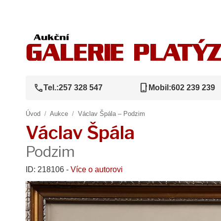
call
phone_iphone
Tel.:
257 328 547
Mobil:
602 239 239
Úvod
/
Aukce
/
Václav Špála – Podzim
Václav Špála
Podzim
ID: 218106 -
Více o autorovi