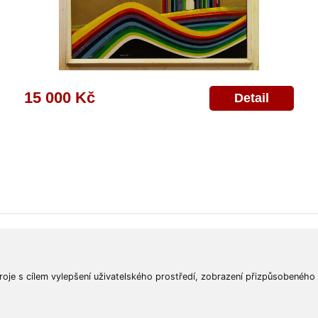
15 000 Kč
Detail
ajů
Poskytnutí osobních údajů
Deklarace o ochraně os. údajů
Nápověda
Mapa
roje s cílem vylepšení uživatelského prostředí, zobrazení přizpůsobeného