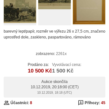
barevný lept/papír, rozměr ve výřezu 26 x 27,5 cm, značeno
uprostřed dole, zaskleno, paspartováno, rámováno
zobrazeno:
2261x
Prodáno za:
Vyvolávací cena:
10 500 Kč
1 500 Kč
Aukce skončila
10.12.2019, 20:18:00
(CET)
10.12.2019, 18:18 (UTC)
group
3p
Účastníci:
8
Příhozy:
45