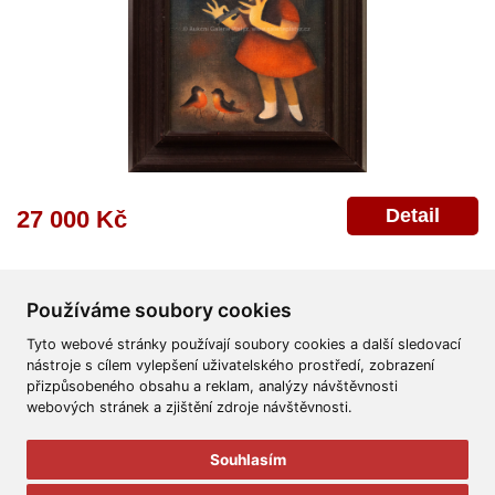
Detail
27 000 Kč
Používáme soubory cookies
Tyto webové stránky používají soubory cookies a další sledovací
nástroje s cílem vylepšení uživatelského prostředí, zobrazení
přizpůsobeného obsahu a reklam, analýzy návštěvnosti
Všeobecné obchodní podmínky
Reklamační řád
Ochrana osobních údajů
webových stránek a zjištění zdroje návštěvnosti.
Poskytnutí osobních údajů
Deklarace o ochraně os. údajů
Nápověda
Mapa
Souhlasím
© 2011-2026
Aukční Galerie Platýz