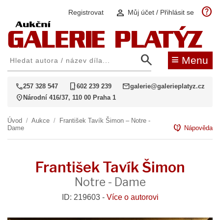
help
person
Registrovat
Můj účet / Přihlásit se
search
≡
Menu
call
phone_iphone
mail
257 328 547
602 239 239
galerie@galerieplatyz.cz
location_on
Národní 416/37, 110 00 Praha 1
Úvod
/
Aukce
/
František Tavík Šimon – Notre -
contact_support
Dame
Nápověda
František Tavík Šimon
Notre - Dame
ID: 219603 -
Více o autorovi