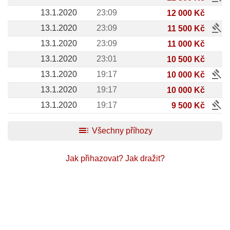
13.1.2020
23:09
12 000 Kč
gavel
13.1.2020
23:09
11 500 Kč
13.1.2020
23:09
11 000 Kč
13.1.2020
23:01
10 500 Kč
gavel
13.1.2020
19:17
10 000 Kč
13.1.2020
19:17
10 000 Kč
gavel
13.1.2020
19:17
9 500 Kč
toc
Všechny příhozy
Jak přihazovat?
Jak dražit?