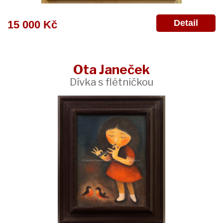
Detail
15 000 Kč
Ota Janeček
Dívka s flétničkou