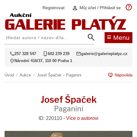
help
person
Registrovat
Můj účet / Přihlásit se
search
≡
Menu
call
phone_iphone
mail
257 328 547
602 239 239
galerie@galerieplatyz.cz
location_on
Národní 416/37, 110 00 Praha 1
contact_support
Úvod
/
Aukce
/
Josef Špaček – Paganini
Nápověda
Josef Špaček
Paganini
ID: 220110 -
Více o autorovi