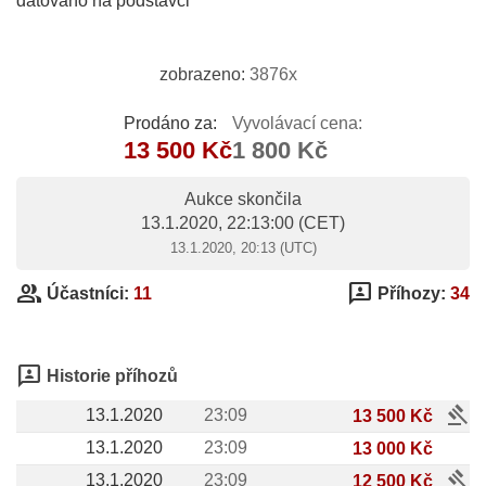
datováno na podstavci
zobrazeno:
3876x
Prodáno za:
Vyvolávací cena:
13 500 Kč
1 800 Kč
Aukce skončila
13.1.2020, 22:13:00
(CET)
13.1.2020, 20:13 (UTC)
group
3p
Účastníci:
11
Příhozy:
34
3p
Historie příhozů
gavel
13.1.2020
23:09
13 500 Kč
13.1.2020
23:09
13 000 Kč
gavel
13.1.2020
23:09
12 500 Kč