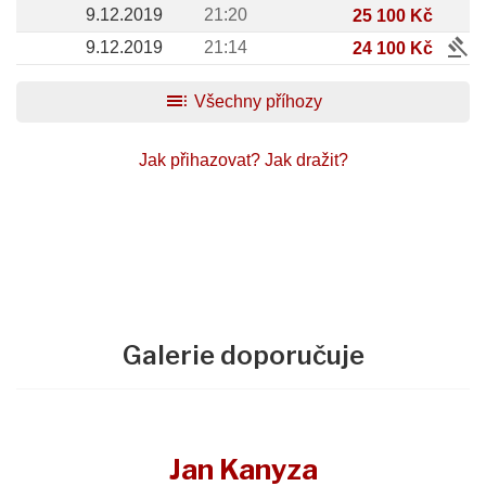
9.12.2019
21:20
25 100 Kč
gavel
9.12.2019
21:14
24 100 Kč
toc
Všechny příhozy
Jak přihazovat?
Jak dražit?
Galerie doporučuje
Jan Kanyza