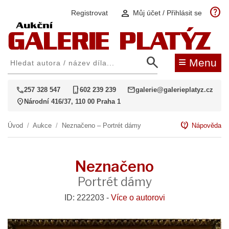
help
person
Registrovat
Můj účet / Přihlásit se
search
≡
Menu
call
phone_iphone
mail
257 328 547
602 239 239
galerie@galerieplatyz.cz
location_on
Národní 416/37, 110 00 Praha 1
contact_support
Úvod
/
Aukce
/
Neznačeno – Portrét dámy
Nápověda
Neznačeno
Portrét dámy
ID: 222203 -
Více o autorovi