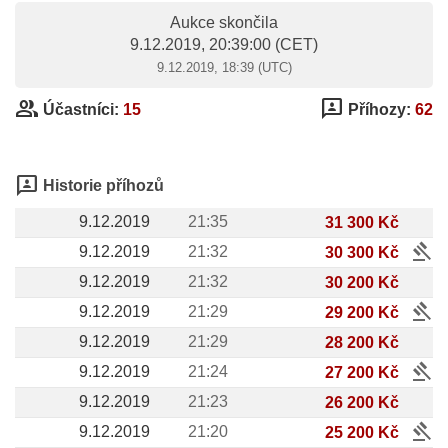
Aukce skončila
9.12.2019, 20:39:00
(CET)
9.12.2019, 18:39 (UTC)
group
3p
Účastníci:
15
Příhozy:
62
3p
Historie příhozů
9.12.2019
21:35
31 300 Kč
gavel
9.12.2019
21:32
30 300 Kč
9.12.2019
21:32
30 200 Kč
gavel
9.12.2019
21:29
29 200 Kč
9.12.2019
21:29
28 200 Kč
gavel
9.12.2019
21:24
27 200 Kč
9.12.2019
21:23
26 200 Kč
gavel
9.12.2019
21:20
25 200 Kč