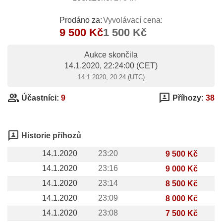
Prodáno za:
Vyvolávací cena:
9 500 Kč
1 500 Kč
Aukce skončila
14.1.2020, 22:24:00
(CET)
14.1.2020, 20:24 (UTC)
group
3p
Účastníci:
9
Příhozy:
38
3p
Historie příhozů
14.1.2020
23:20
9 500 Kč
14.1.2020
23:16
9 000 Kč
14.1.2020
23:14
8 500 Kč
14.1.2020
23:09
8 000 Kč
14.1.2020
23:08
7 500 Kč