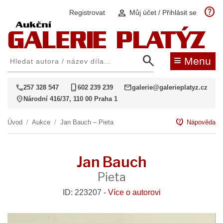
help
person
Registrovat
Můj účet / Přihlásit se
search
≡
Menu
call
phone_iphone
mail
257 328 547
602 239 239
galerie@galerieplatyz.cz
location_on
Národní 416/37, 110 00 Praha 1
contact_support
Úvod
/
Aukce
/
Jan Bauch – Pieta
Nápověda
Jan Bauch
Pieta
ID: 223207 -
Více o autorovi