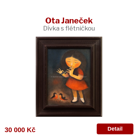
Ota Janeček
Dívka s flétničkou
Detail
30 000 Kč