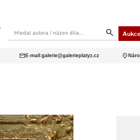
search
Aukc
mail
location_on
E-mail:
galerie@galerieplatyz.cz
Náro