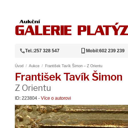
call
phone_iphone
Tel.:
257 328 547
Mobil:
602 239 239
Úvod
/
Aukce
/
František Tavík Šimon – Z Orientu
František Tavík Šimon
Z Orientu
ID: 223804 -
Více o autorovi