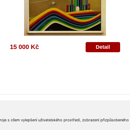
15 000 Kč
Detail
ajů
Poskytnutí osobních údajů
Deklarace o ochraně os. údajů
Nápověda
Mapa
roje s cílem vylepšení uživatelského prostředí, zobrazení přizpůsobeného