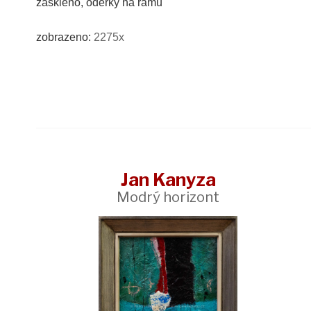
zaskleno, oděrky na rámu
zobrazeno:
2275x
Jan Kanyza
Modrý horizont