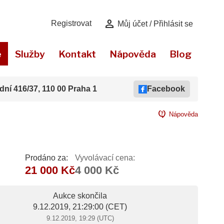
person
Registrovat
Můj účet / Přihlásit se
e
Služby
Kontakt
Nápověda
Blog
dní 416/37, 110 00 Praha 1
Facebook
contact_support
Nápověda
Prodáno za:
Vyvolávací cena:
21 000 Kč
4 000 Kč
Aukce skončila
9.12.2019, 21:29:00
(CET)
9.12.2019, 19:29 (UTC)