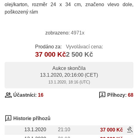
olej/karton, rozměr 24 x 34 cm, značeno vlevo dole,
poškozený rám
zobrazeno:
4971x
Prodáno za:
Vyvolávací cena:
37 000 Kč
2 500 Kč
Aukce skončila
13.1.2020, 20:16:00
(CET)
13.1.2020, 18:16 (UTC)
group
3p
Účastníci:
16
Příhozy:
68
3p
Historie příhozů
gavel
13.1.2020
21:10
37 000 Kč