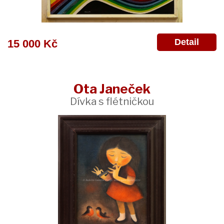
Detail
15 000 Kč
Ota Janeček
Dívka s flétničkou