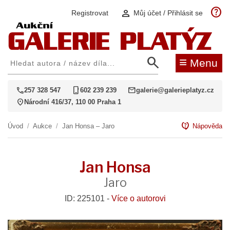
help
person
Registrovat
Můj účet / Přihlásit se
search
≡
Menu
call
phone_iphone
mail
257 328 547
602 239 239
galerie@galerieplatyz.cz
location_on
Národní 416/37, 110 00 Praha 1
contact_support
Úvod
/
Aukce
/
Jan Honsa – Jaro
Nápověda
Jan Honsa
Jaro
ID: 225101 -
Více o autorovi