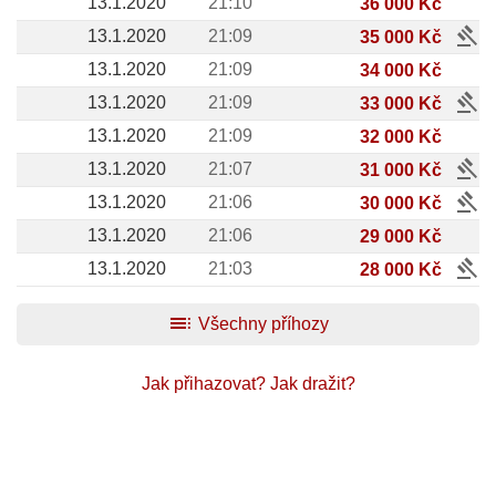
13.1.2020
21:10
36 000 Kč
gavel
13.1.2020
21:09
35 000 Kč
13.1.2020
21:09
34 000 Kč
gavel
13.1.2020
21:09
33 000 Kč
13.1.2020
21:09
32 000 Kč
gavel
13.1.2020
21:07
31 000 Kč
gavel
13.1.2020
21:06
30 000 Kč
13.1.2020
21:06
29 000 Kč
gavel
13.1.2020
21:03
28 000 Kč
toc
Všechny příhozy
Jak přihazovat?
Jak dražit?