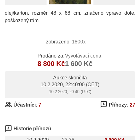
olej/karton, rozměr 48 x 68 cm, značeno vpravo dole,
poškozený rám
zobrazeno:
1800x
Prodáno za:
Vyvolávací cena:
8 800 Kč
1 600 Kč
Aukce skončila
10.2.2020, 22:40:00
(CET)
10.2.2020, 20:40 (UTC)
group
3p
Účastníci:
7
Příhozy:
27
3p
Historie příhozů
10.2.2020
23:36
8 800 Kč