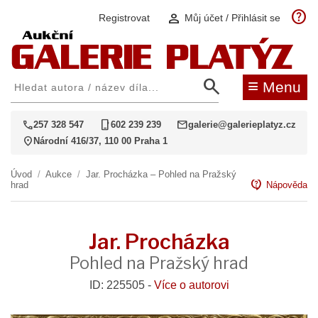
help
person
Registrovat
Můj účet / Přihlásit se
search
≡
Menu
call
phone_iphone
mail
257 328 547
602 239 239
galerie@galerieplatyz.cz
location_on
Národní 416/37, 110 00 Praha 1
Úvod
/
Aukce
/
Jar. Procházka – Pohled na Pražský
contact_support
hrad
Nápověda
Jar. Procházka
Pohled na Pražský hrad
ID: 225505 -
Více o autorovi