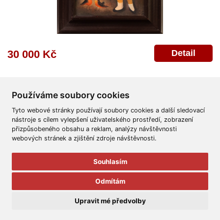
Detail
30 000 Kč
Používáme soubory cookies
Tyto webové stránky používají soubory cookies a další sledovací
nástroje s cílem vylepšení uživatelského prostředí, zobrazení
přizpůsobeného obsahu a reklam, analýzy návštěvnosti
Všeobecné obchodní podmínky
Reklamační řád
Ochrana osobních údajů
webových stránek a zjištění zdroje návštěvnosti.
Poskytnutí osobních údajů
Deklarace o ochraně os. údajů
Nápověda
Mapa
Souhlasím
© 2011-2026
Aukční Galerie Platýz
Odmítám
Všechna práva vyhrazena.
Upravit mé předvolby