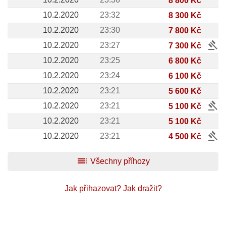
10.2.2020
23:32
8 300 Kč
10.2.2020
23:30
7 800 Kč
gavel
10.2.2020
23:27
7 300 Kč
10.2.2020
23:25
6 800 Kč
10.2.2020
23:24
6 100 Kč
10.2.2020
23:21
5 600 Kč
gavel
10.2.2020
23:21
5 100 Kč
10.2.2020
23:21
5 100 Kč
gavel
10.2.2020
23:21
4 500 Kč
toc
Všechny příhozy
Jak přihazovat?
Jak dražit?