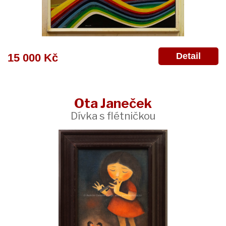
Detail
15 000 Kč
Ota Janeček
Dívka s flétničkou