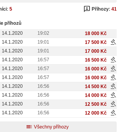
3p
íci:
5
Příhozy:
41
ie příhozů
14.1.2020
19:02
18 000 Kč
gavel
14.1.2020
19:01
17 500 Kč
14.1.2020
19:01
17 000 Kč
gavel
14.1.2020
16:57
16 500 Kč
gavel
14.1.2020
16:57
16 000 Kč
gavel
14.1.2020
16:57
16 000 Kč
gavel
14.1.2020
16:56
14 500 Kč
gavel
14.1.2020
16:56
14 000 Kč
gavel
14.1.2020
16:56
12 500 Kč
gavel
14.1.2020
16:56
12 000 Kč
toc
Všechny příhozy