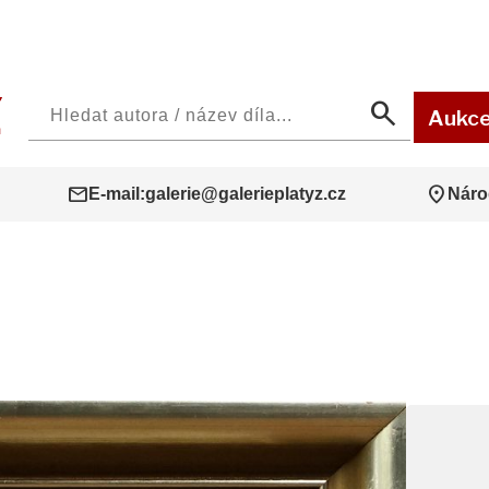
search
Aukc
mail
location_on
E-mail:
galerie@galerieplatyz.cz
Náro