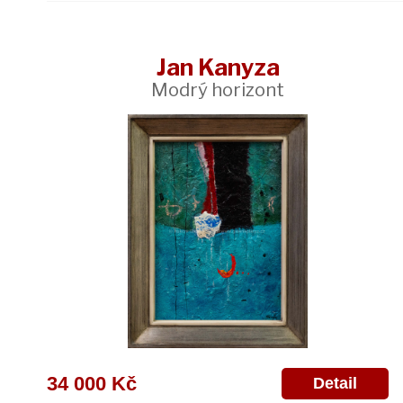
Jan Kanyza
Modrý horizont
34 000 Kč
Detail