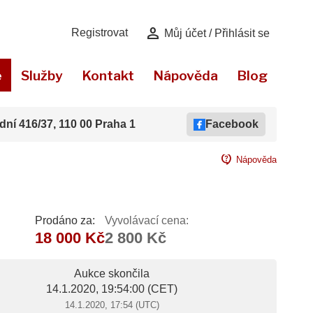
person
Registrovat
Můj účet / Přihlásit se
e
Služby
Kontakt
Nápověda
Blog
dní 416/37, 110 00 Praha 1
Facebook
contact_support
Nápověda
Prodáno za:
Vyvolávací cena:
18 000 Kč
2 800 Kč
Aukce skončila
14.1.2020, 19:54:00
(CET)
14.1.2020, 17:54 (UTC)