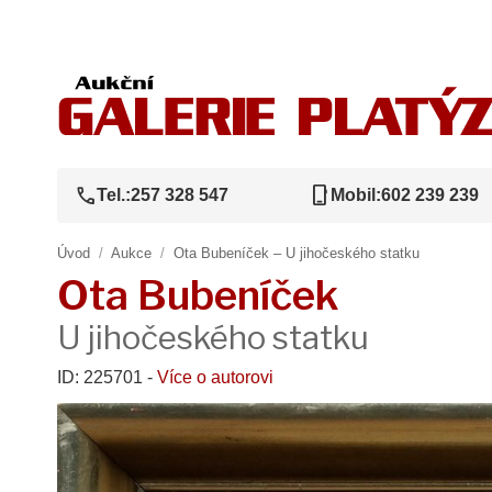
call
phone_iphone
Tel.:
257 328 547
Mobil:
602 239 239
Úvod
/
Aukce
/
Ota Bubeníček – U jihočeského statku
Ota Bubeníček
U jihočeského statku
ID: 225701 -
Více o autorovi