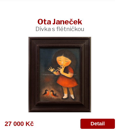
Ota Janeček
Dívka s flétničkou
27 000 Kč
Detail