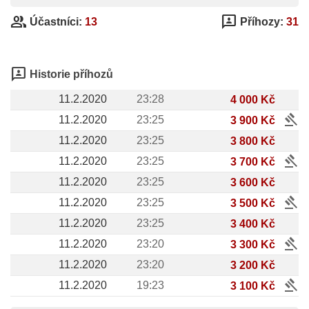
group
3p
Účastníci:
13
Příhozy:
31
3p
Historie příhozů
11.2.2020
23:28
4 000 Kč
gavel
11.2.2020
23:25
3 900 Kč
11.2.2020
23:25
3 800 Kč
gavel
11.2.2020
23:25
3 700 Kč
11.2.2020
23:25
3 600 Kč
gavel
11.2.2020
23:25
3 500 Kč
11.2.2020
23:25
3 400 Kč
gavel
11.2.2020
23:20
3 300 Kč
11.2.2020
23:20
3 200 Kč
gavel
11.2.2020
19:23
3 100 Kč