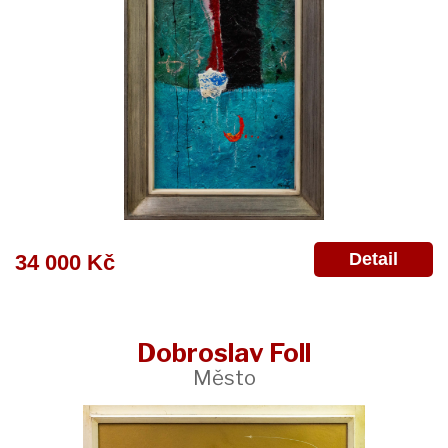
Detail
34 000 Kč
Dobroslav Foll
Město