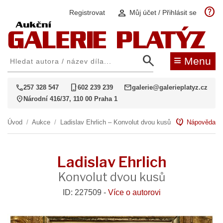
help
person
Registrovat
Můj účet / Přihlásit se
search
≡
Menu
call
phone_iphone
mail
257 328 547
602 239 239
galerie@galerieplatyz.cz
location_on
Národní 416/37, 110 00 Praha 1
contact_support
Úvod
/
Aukce
/
Ladislav Ehrlich – Konvolut dvou kusů
Nápověda
Ladislav Ehrlich
Konvolut dvou kusů
ID: 227509 -
Více o autorovi