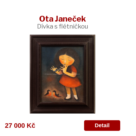
Ota Janeček
Dívka s flétničkou
27 000 Kč
Detail