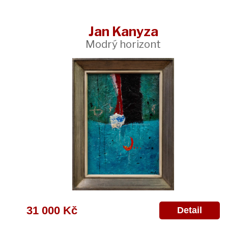
Jan Kanyza
Modrý horizont
31 000 Kč
Detail