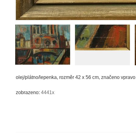
olej/plátno/lepenka, rozměr 42 x 56 cm, značeno vprav
zobrazeno:
4441x