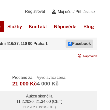
person
Registrovat
Můj účet / Přihlásit se
e
Služby
Kontakt
Nápověda
Blog
dní 416/37, 110 00 Praha 1
Facebook
contact_support
Nápověda
Prodáno za:
Vyvolávací cena:
21 000 Kč
4 000 Kč
Aukce skončila
11.2.2020, 21:34:00
(CET)
11.2.2020, 19:34 (UTC)