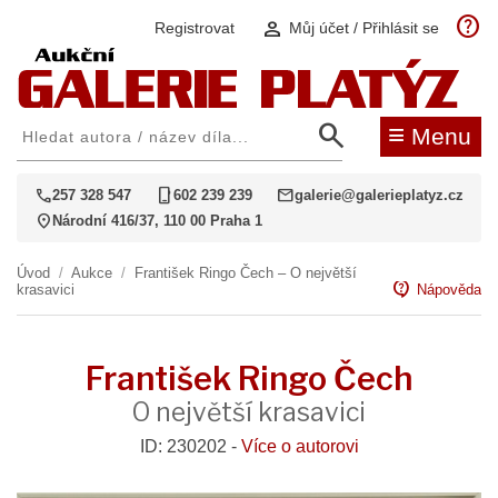
help
person
Registrovat
Můj účet / Přihlásit se
search
≡
Menu
call
phone_iphone
mail
257 328 547
602 239 239
galerie@galerieplatyz.cz
location_on
Národní 416/37, 110 00 Praha 1
Úvod
/
Aukce
/
František Ringo Čech – O největší
contact_support
krasavici
Nápověda
František Ringo Čech
O největší krasavici
ID: 230202 -
Více o autorovi