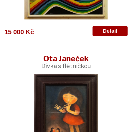
Detail
15 000 Kč
Ota Janeček
Dívka s flétničkou