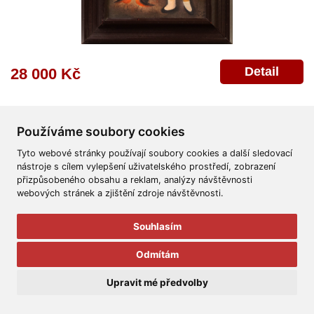
Detail
28 000 Kč
Používáme soubory cookies
Tyto webové stránky používají soubory cookies a další sledovací
nástroje s cílem vylepšení uživatelského prostředí, zobrazení
přizpůsobeného obsahu a reklam, analýzy návštěvnosti
Všeobecné obchodní podmínky
Reklamační řád
Ochrana osobních údajů
webových stránek a zjištění zdroje návštěvnosti.
Poskytnutí osobních údajů
Deklarace o ochraně os. údajů
Nápověda
Mapa
Souhlasím
© 2011-2026
Aukční Galerie Platýz
Odmítám
Všechna práva vyhrazena.
Upravit mé předvolby