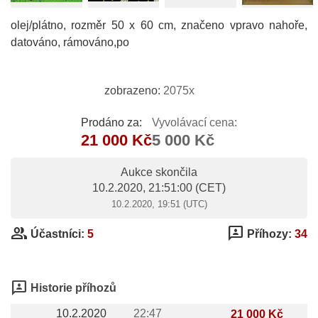
olej/plátno, rozměr 50 x 60 cm, značeno vpravo nahoře,
datováno, rámováno,po
zobrazeno:
2075x
Prodáno za:
Vyvolávací cena:
21 000 Kč
5 000 Kč
Aukce skončila
10.2.2020, 21:51:00
(CET)
10.2.2020, 19:51 (UTC)
group
3p
Účastníci:
5
Příhozy:
34
3p
Historie příhozů
10.2.2020
22:47
21 000 Kč