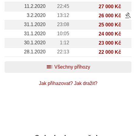
11.2.2020
22:45
27 000 Kč
gavel
3.2.2020
13:12
26 000 Kč
31.1.2020
23:08
25 000 Kč
31.1.2020
10:05
24 000 Kč
30.1.2020
1:12
23 000 Kč
28.1.2020
22:13
22 000 Kč
toc
Všechny příhozy
Jak přihazovat?
Jak dražit?