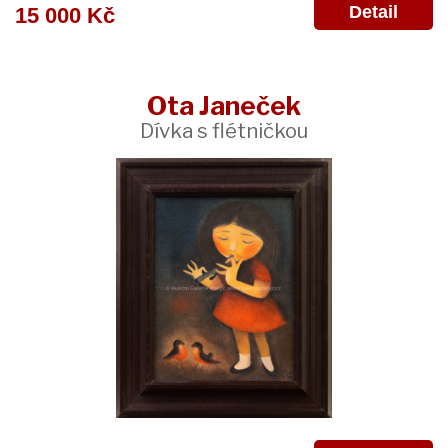
Detail
15 000 Kč
Ota Janeček
Dívka s flétničkou