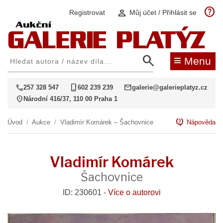
help
person
Registrovat
Můj účet / Přihlásit se
search
≡
Menu
call
phone_iphone
mail
257 328 547
602 239 239
galerie@galerieplatyz.cz
location_on
Národní 416/37, 110 00 Praha 1
contact_support
Úvod
/
Aukce
/
Vladimír Komárek – Šachovnice
Nápověda
Vladimír Komárek
Šachovnice
ID: 230601 -
Více o autorovi