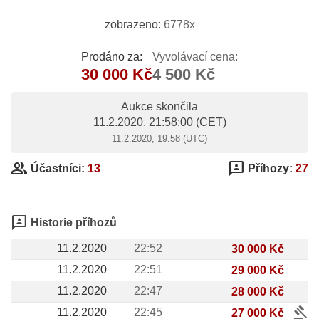
zobrazeno:
6778x
Prodáno za:
Vyvolávací cena:
30 000 Kč
4 500 Kč
Aukce skončila
11.2.2020, 21:58:00
(CET)
11.2.2020, 19:58 (UTC)
group
3p
Účastníci:
13
Příhozy:
27
3p
Historie příhozů
11.2.2020
22:52
30 000 Kč
11.2.2020
22:51
29 000 Kč
11.2.2020
22:47
28 000 Kč
gavel
11.2.2020
22:45
27 000 Kč