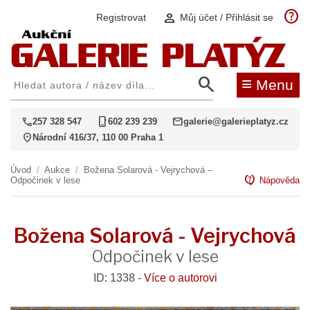
help
person
Registrovat
Můj účet / Přihlásit se
search
≡
Menu
call
phone_iphone
mail
257 328 547
602 239 239
galerie@galerieplatyz.cz
location_on
Národní 416/37, 110 00 Praha 1
Úvod
/
Aukce
/
Božena Solarová - Vejrychová –
contact_support
Odpočinek v lese
Nápověda
Božena Solarová - Vejrychová
Odpočinek v lese
ID: 1338 -
Více o autorovi