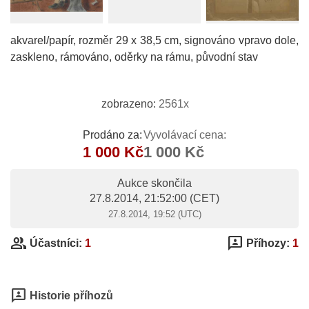
akvarel/papír, rozměr 29 x 38,5 cm, signováno vpravo dole,
zaskleno, rámováno, oděrky na rámu, původní stav
zobrazeno:
2561x
Prodáno za:
Vyvolávací cena:
1 000 Kč
1 000 Kč
Aukce skončila
27.8.2014, 21:52:00
(CET)
27.8.2014, 19:52 (UTC)
group
3p
Účastníci:
1
Příhozy:
1
3p
Historie příhozů