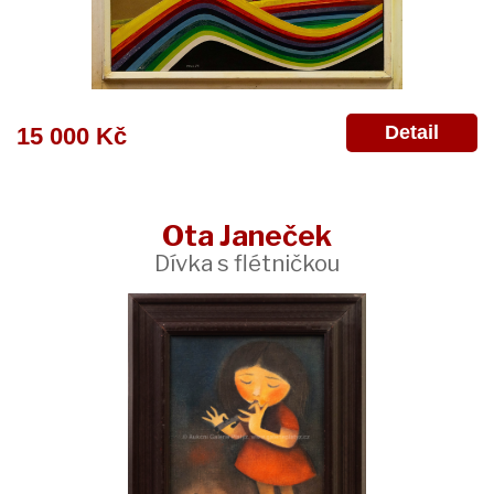
Detail
15 000 Kč
Ota Janeček
Dívka s flétničkou