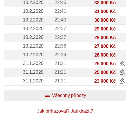
10.2.2020
22:46
32 000 Kč
10.2.2020
22:41
31 000 Kč
10.2.2020
22:40
30 000 Kč
10.2.2020
22:37
29 000 Kč
10.2.2020
22:37
28 000 Kč
10.2.2020
22:36
27 000 Kč
10.2.2020
22:34
26 000 Kč
gavel
31.1.2020
21:21
25 000 Kč
gavel
31.1.2020
21:21
25 000 Kč
gavel
31.1.2020
21:21
23 000 Kč
toc
Všechny příhozy
Jak přihazovat?
Jak dražit?