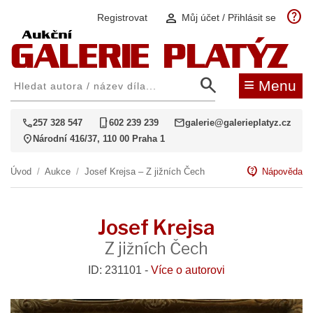
help
person
Registrovat
Můj účet / Přihlásit se
search
≡
Menu
call
phone_iphone
mail
257 328 547
602 239 239
galerie@galerieplatyz.cz
location_on
Národní 416/37, 110 00 Praha 1
contact_support
Úvod
/
Aukce
/
Josef Krejsa – Z jižních Čech
Nápověda
Josef Krejsa
Z jižních Čech
ID: 231101 -
Více o autorovi