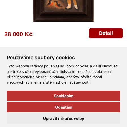
Detail
28 000 Kč
Používáme soubory cookies
Tyto webové stránky používají soubory cookies a další sledovací
nástroje s cílem vylepšení uživatelského prostředí, zobrazení
přizpůsobeného obsahu a reklam, analýzy návštěvnosti
Všeobecné obchodní podmínky
Reklamační řád
Ochrana osobních údajů
webových stránek a zjištění zdroje návštěvnosti.
Poskytnutí osobních údajů
Deklarace o ochraně os. údajů
Nápověda
Mapa
Souhlasím
© 2011-2026
Aukční Galerie Platýz
Odmítám
Všechna práva vyhrazena.
Upravit mé předvolby