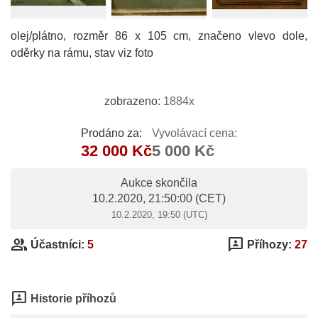
olej/plátno, rozměr 86 x 105 cm, značeno vlevo dole,
oděrky na rámu, stav viz foto
zobrazeno:
1884x
Prodáno za:
Vyvolávací cena:
32 000 Kč
5 000 Kč
Aukce skončila
10.2.2020, 21:50:00
(CET)
10.2.2020, 19:50 (UTC)
group
3p
Účastníci:
5
Příhozy:
27
3p
Historie příhozů