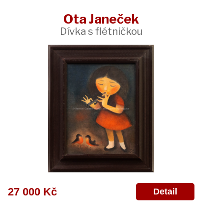
Ota Janeček
Dívka s flétničkou
27 000 Kč
Detail