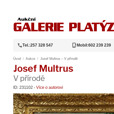
call
phone_iphone
Tel.:
257 328 547
Mobil:
602 239 239
Úvod
/
Aukce
/
Josef Multrus – V přírodě
Josef Multrus
V přírodě
ID: 231102 -
Více o autorovi