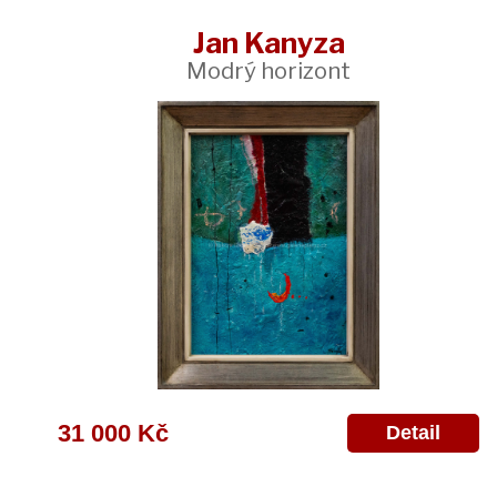
Jan Kanyza
Modrý horizont
31 000 Kč
Detail