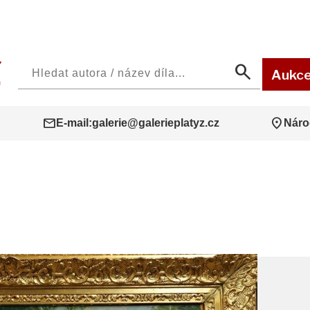
search
Aukc
mail
location_on
E-mail:
galerie@galerieplatyz.cz
Náro