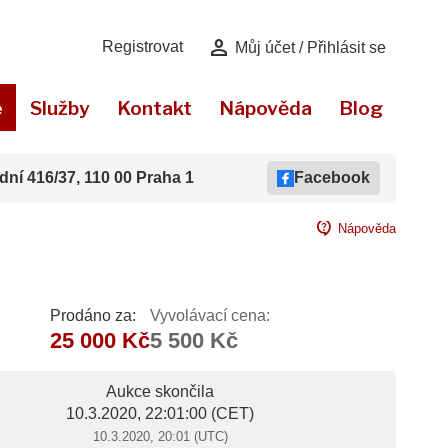
person
Registrovat
Můj účet / Přihlásit se
e
Služby
Kontakt
Nápověda
Blog
dní 416/37, 110 00 Praha 1
Facebook
contact_support
Nápověda
Prodáno za:
Vyvolávací cena:
25 000 Kč
5 500 Kč
Aukce skončila
10.3.2020, 22:01:00
(CET)
10.3.2020, 20:01 (UTC)