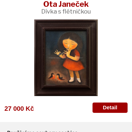
Ota Janeček
Dívka s flétničkou
Detail
27 000 Kč