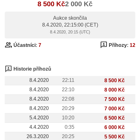
8 500 Kč
2 000 Kč
Aukce skončila
8.4.2020, 22:15:00
(CET)
8.4.2020, 20:15 (UTC)
group
3p
Účastníci:
7
Příhozy:
12
3p
Historie příhozů
8.4.2020
22:11
8 500 Kč
8.4.2020
22:10
8 000 Kč
8.4.2020
22:08
7 500 Kč
8.4.2020
20:29
7 000 Kč
5.4.2020
10:20
6 500 Kč
4.4.2020
0:35
6 000 Kč
26.3.2020
20:25
5 500 Kč