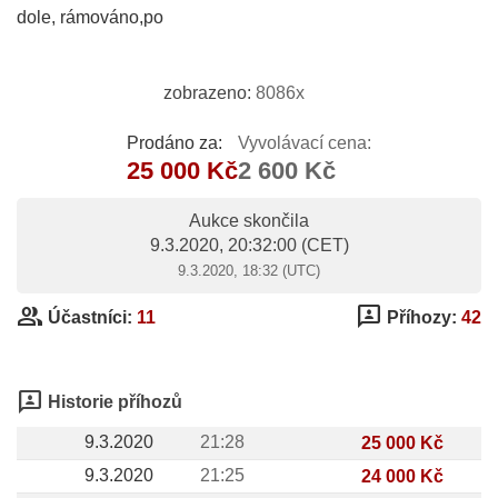
dole, rámováno,po
zobrazeno:
8086x
Prodáno za:
Vyvolávací cena:
25 000 Kč
2 600 Kč
Aukce skončila
9.3.2020, 20:32:00
(CET)
9.3.2020, 18:32 (UTC)
group
3p
Účastníci:
11
Příhozy:
42
3p
Historie příhozů
9.3.2020
21:28
25 000 Kč
9.3.2020
21:25
24 000 Kč