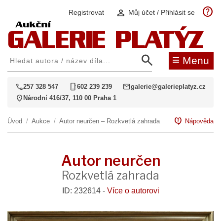
help
person
Registrovat
Můj účet / Přihlásit se
search
≡
Menu
call
phone_iphone
mail
257 328 547
602 239 239
galerie@galerieplatyz.cz
location_on
Národní 416/37, 110 00 Praha 1
contact_support
Úvod
/
Aukce
/
Autor neurčen – Rozkvetlá zahrada
Nápověda
Autor neurčen
Rozkvetlá zahrada
ID: 232614 -
Více o autorovi