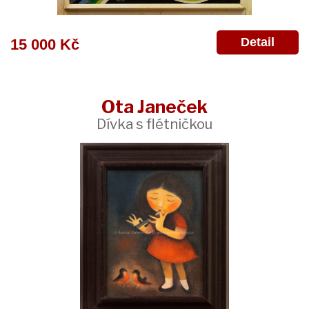
Detail
15 000 Kč
Ota Janeček
Dívka s flétničkou