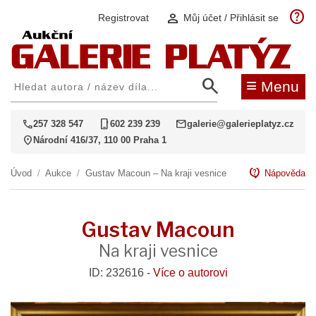
help
person
Registrovat
Můj účet / Přihlásit se
search
≡
Menu
call
phone_iphone
mail
257 328 547
602 239 239
galerie@galerieplatyz.cz
location_on
Národní 416/37, 110 00 Praha 1
contact_support
Úvod
/
Aukce
/
Gustav Macoun – Na kraji vesnice
Nápověda
Gustav Macoun
Na kraji vesnice
ID: 232616 -
Více o autorovi