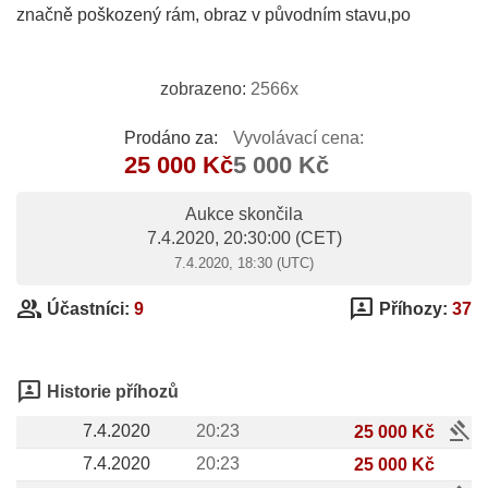
značně poškozený rám, obraz v původním stavu,po
zobrazeno:
2566x
Prodáno za:
Vyvolávací cena:
25 000 Kč
5 000 Kč
Aukce skončila
7.4.2020, 20:30:00
(CET)
7.4.2020, 18:30 (UTC)
group
3p
Účastníci:
9
Příhozy:
37
3p
Historie příhozů
gavel
7.4.2020
20:23
25 000 Kč
7.4.2020
20:23
25 000 Kč