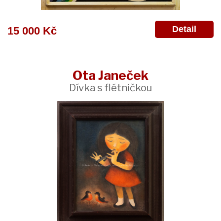
Detail
15 000 Kč
Ota Janeček
Dívka s flétničkou