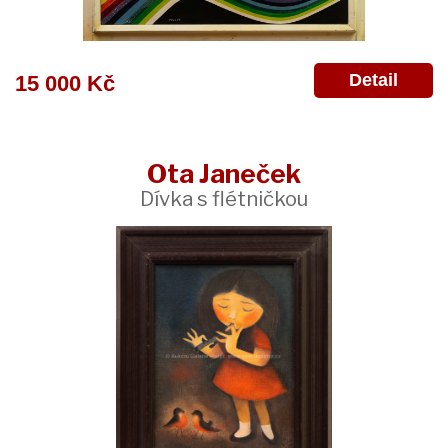
Detail
15 000 Kč
Ota Janeček
Dívka s flétničkou