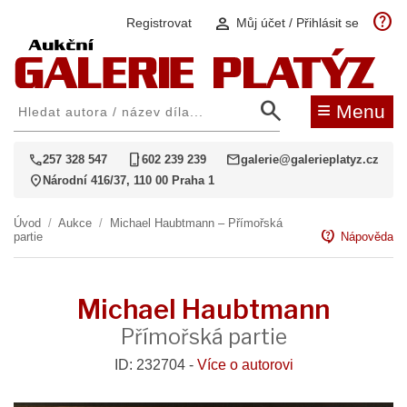
help
person
Registrovat
Můj účet / Přihlásit se
search
≡
Menu
call
phone_iphone
mail
257 328 547
602 239 239
galerie@galerieplatyz.cz
location_on
Národní 416/37, 110 00 Praha 1
Úvod
/
Aukce
/
Michael Haubtmann – Přímořská
contact_support
partie
Nápověda
Michael Haubtmann
Přímořská partie
ID: 232704 -
Více o autorovi