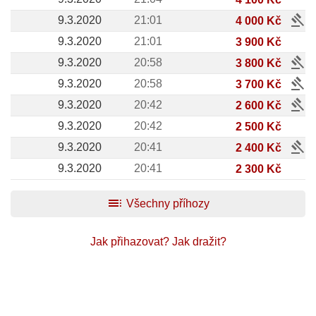
gavel
9.3.2020
21:01
4 000 Kč
9.3.2020
21:01
3 900 Kč
gavel
9.3.2020
20:58
3 800 Kč
gavel
9.3.2020
20:58
3 700 Kč
gavel
9.3.2020
20:42
2 600 Kč
9.3.2020
20:42
2 500 Kč
gavel
9.3.2020
20:41
2 400 Kč
9.3.2020
20:41
2 300 Kč
toc
Všechny příhozy
Jak přihazovat?
Jak dražit?