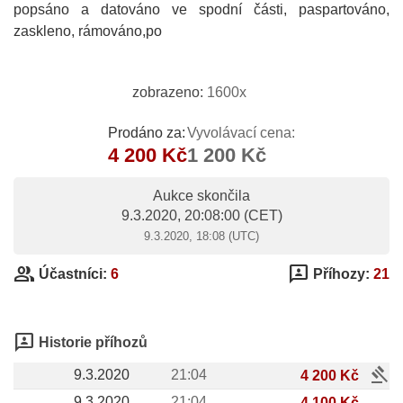
popsáno a datováno ve spodní části, paspartováno,
zaskleno, rámováno,po
zobrazeno:
1600x
Prodáno za:
Vyvolávací cena:
4 200 Kč
1 200 Kč
Aukce skončila
9.3.2020, 20:08:00
(CET)
9.3.2020, 18:08 (UTC)
group
3p
Účastníci:
6
Příhozy:
21
3p
Historie příhozů
gavel
9.3.2020
21:04
4 200 Kč
9.3.2020
21:04
4 100 Kč