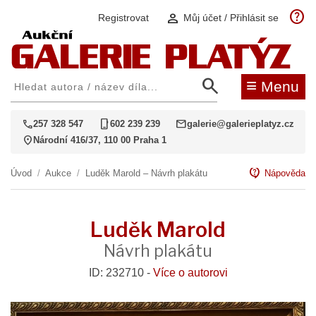
help
person
Registrovat
Můj účet / Přihlásit se
search
≡
Menu
call
phone_iphone
mail
257 328 547
602 239 239
galerie@galerieplatyz.cz
location_on
Národní 416/37, 110 00 Praha 1
contact_support
Úvod
/
Aukce
/
Luděk Marold – Návrh plakátu
Nápověda
Luděk Marold
Návrh plakátu
ID: 232710 -
Více o autorovi