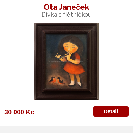
Ota Janeček
Dívka s flétničkou
Detail
30 000 Kč