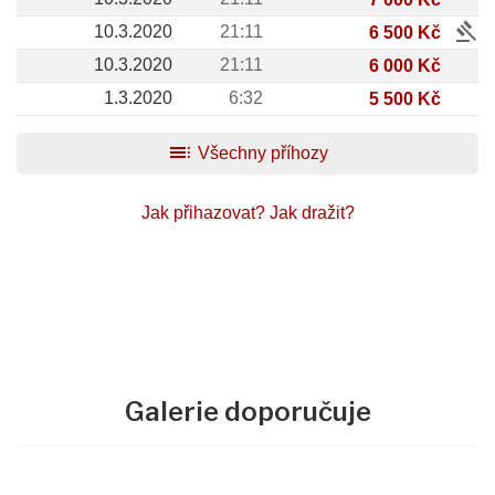
gavel
10.3.2020
21:11
6 500 Kč
10.3.2020
21:11
6 000 Kč
1.3.2020
6:32
5 500 Kč
toc
Všechny příhozy
Jak přihazovat?
Jak dražit?
Galerie doporučuje