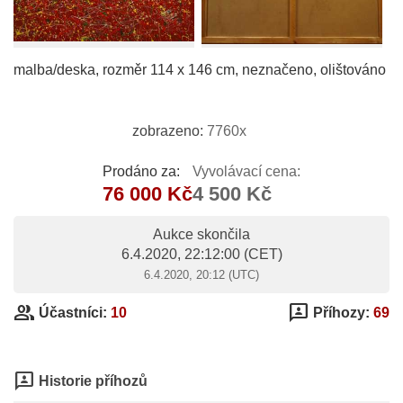
malba/deska, rozměr 114 x 146 cm, neznačeno, olištováno
zobrazeno:
7760x
Prodáno za:
Vyvolávací cena:
76 000 Kč
4 500 Kč
Aukce skončila
6.4.2020, 22:12:00
(CET)
6.4.2020, 20:12 (UTC)
group
3p
Účastníci:
10
Příhozy:
69
3p
Historie příhozů