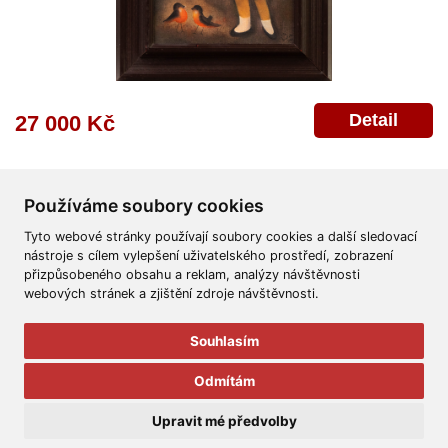
Detail
27 000 Kč
Používáme soubory cookies
Tyto webové stránky používají soubory cookies a další sledovací
nástroje s cílem vylepšení uživatelského prostředí, zobrazení
přizpůsobeného obsahu a reklam, analýzy návštěvnosti
Všeobecné obchodní podmínky
Reklamační řád
Ochrana osobních údajů
webových stránek a zjištění zdroje návštěvnosti.
Poskytnutí osobních údajů
Deklarace o ochraně os. údajů
Nápověda
Mapa
Souhlasím
© 2011-2026
Aukční Galerie Platýz
Odmítám
Všechna práva vyhrazena.
Upravit mé předvolby