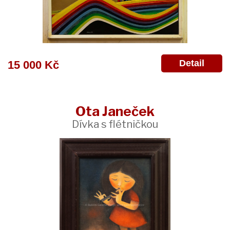
Detail
15 000 Kč
Ota Janeček
Dívka s flétničkou