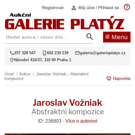
help
person
Registrovat
Můj účet / Přihlásit se
search
≡
Menu
call
phone_iphone
mail
257 328 547
602 239 239
galerie@galerieplatyz.cz
location_on
Národní 416/37, 110 00 Praha 1
Úvod
/
Aukce
/
Jaroslav Vožniak – Abstraktní
contact_support
kompozice
Nápověda
Jaroslav Vožniak
Abstraktní kompozice
ID: 236803 -
Více o autorovi