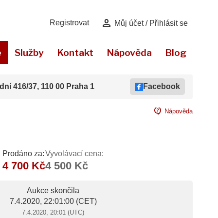
person
Registrovat
Můj účet / Přihlásit se
e
Služby
Kontakt
Nápověda
Blog
dní 416/37, 110 00 Praha 1
Facebook
contact_support
Nápověda
Prodáno za:
Vyvolávací cena:
4 700 Kč
4 500 Kč
Aukce skončila
7.4.2020, 22:01:00
(CET)
7.4.2020, 20:01 (UTC)