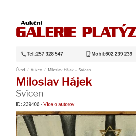
call
phone_iphone
Tel.:
257 328 547
Mobil:
602 239 239
Úvod
/
Aukce
/
Miloslav Hájek – Svícen
Miloslav Hájek
Svícen
ID: 239406 -
Více o autorovi