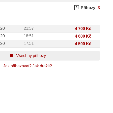
3p
Příhozy:
3
020
21:57
4 700 Kč
020
18:51
4 600 Kč
020
17:51
4 500 Kč
toc
Všechny příhozy
Jak přihazovat?
Jak dražit?