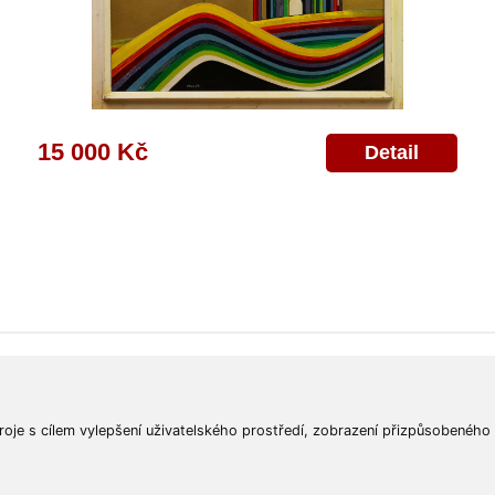
15 000 Kč
Detail
ajů
Poskytnutí osobních údajů
Deklarace o ochraně os. údajů
Nápověda
Mapa
roje s cílem vylepšení uživatelského prostředí, zobrazení přizpůsobeného