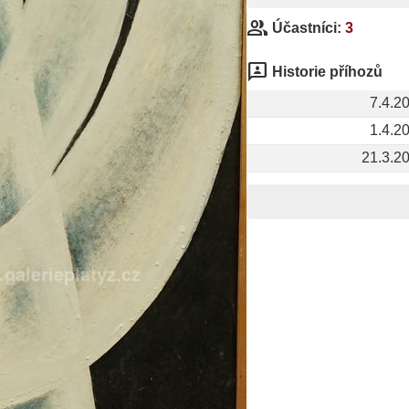
group
Účastníci:
3
3p
Historie příhozů
7.4.2
1.4.2
21.3.2