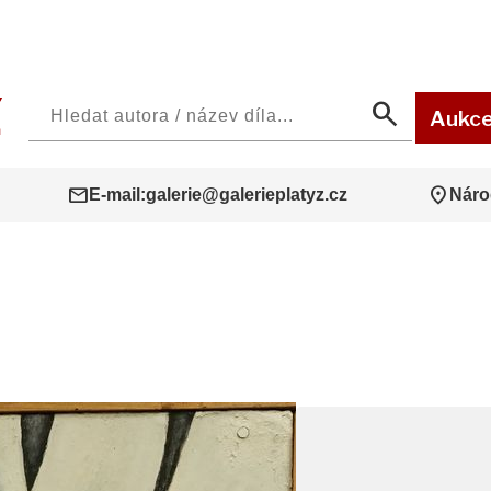
search
Aukc
mail
location_on
E-mail:
galerie@galerieplatyz.cz
Náro