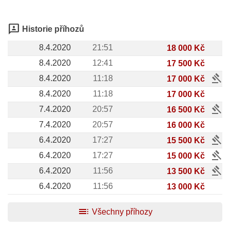
3p
Historie příhozů
8.4.2020
21:51
18 000 Kč
8.4.2020
12:41
17 500 Kč
gavel
8.4.2020
11:18
17 000 Kč
8.4.2020
11:18
17 000 Kč
gavel
7.4.2020
20:57
16 500 Kč
7.4.2020
20:57
16 000 Kč
gavel
6.4.2020
17:27
15 500 Kč
gavel
6.4.2020
17:27
15 000 Kč
gavel
6.4.2020
11:56
13 500 Kč
6.4.2020
11:56
13 000 Kč
toc
Všechny příhozy