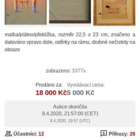
malba/plátno/překližka, rozměr 22,5 x 23 cm, značeno a
datováno vpravo dole, oděrky na rámu, drobné nečistoty na
obraze
zobrazeno:
3377x
Prodáno za:
Vyvolávací cena:
18 000 Kč
5 000 Kč
Aukce skončila
8.4.2020, 21:57:00
(CET)
8.4.2020, 19:57 (UTC)
group
3p
Účastníci:
12
Příhozy:
26