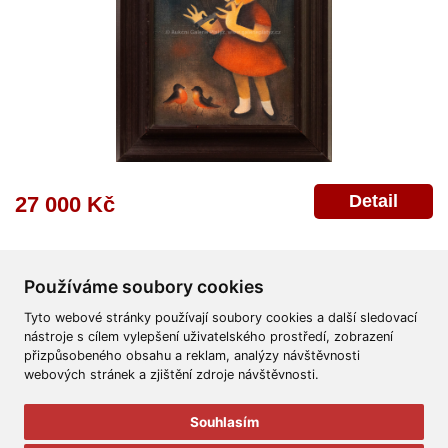
Detail
27 000 Kč
Používáme soubory cookies
Tyto webové stránky používají soubory cookies a další sledovací
nástroje s cílem vylepšení uživatelského prostředí, zobrazení
přizpůsobeného obsahu a reklam, analýzy návštěvnosti
Všeobecné obchodní podmínky
Reklamační řád
Ochrana osobních údajů
webových stránek a zjištění zdroje návštěvnosti.
Poskytnutí osobních údajů
Deklarace o ochraně os. údajů
Nápověda
Mapa
Souhlasím