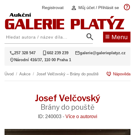
help
person
Registrovat
Můj účet / Přihlásit se
search
≡
Menu
call
phone_iphone
mail
257 328 547
602 239 239
galerie@galerieplatyz.cz
location_on
Národní 416/37, 110 00 Praha 1
contact_support
Úvod
/
Aukce
/
Josef Velčovský – Brány do pouště
Nápověda
Josef Velčovský
Brány do pouště
ID: 240003 -
Více o autorovi