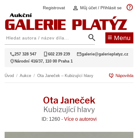
help
person
Registrovat
Můj účet / Přihlásit se
search
≡
Menu
call
phone_iphone
mail
257 328 547
602 239 239
galerie@galerieplatyz.cz
location_on
Národní 416/37, 110 00 Praha 1
contact_support
Úvod
/
Aukce
/
Ota Janeček – Kubizující hlavy
Nápověda
Ota Janeček
Kubizující hlavy
ID: 1260 -
Více o autorovi