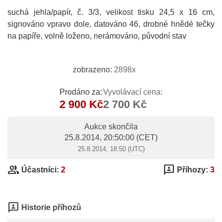
suchá jehla/papír, č. 3/3, velikost tisku 24,5 x 16 cm,
signováno vpravo dole, datováno 46, drobné hnědé tečky
na papíře, volně loženo, nerámováno, původní stav
zobrazeno:
2898x
Prodáno za:
Vyvolávací cena:
2 900 Kč
2 700 Kč
Aukce skončila
25.8.2014, 20:50:00
(CET)
25.8.2014, 18:50 (UTC)
group
3p
Účastníci:
2
Příhozy:
3
3p
Historie příhozů