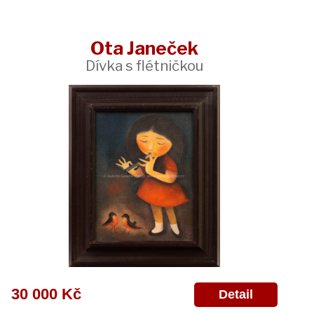
Ota Janeček
Dívka s flétničkou
30 000 Kč
Detail