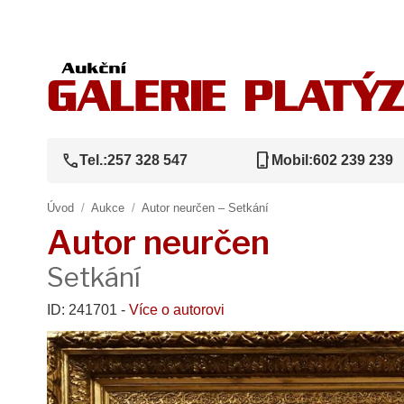
call
phone_iphone
Tel.:
257 328 547
Mobil:
602 239 239
Úvod
/
Aukce
/
Autor neurčen – Setkání
Autor neurčen
Setkání
ID: 241701 -
Více o autorovi