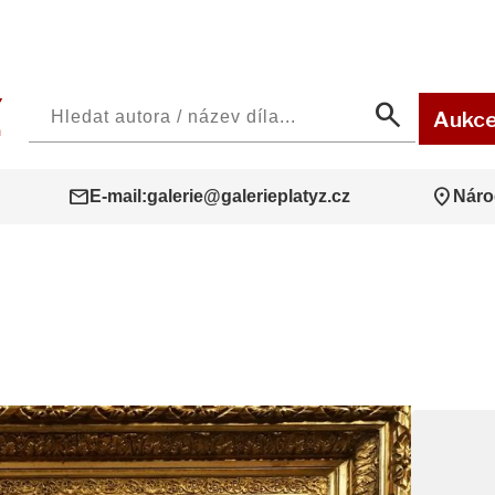
search
Aukc
mail
location_on
E-mail:
galerie@galerieplatyz.cz
Náro