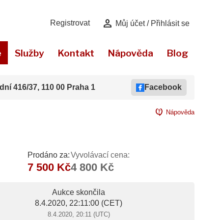
person
Registrovat
Můj účet / Přihlásit se
e
Služby
Kontakt
Nápověda
Blog
dní 416/37, 110 00 Praha 1
Facebook
contact_support
Nápověda
Prodáno za:
Vyvolávací cena:
7 500 Kč
4 800 Kč
Aukce skončila
8.4.2020, 22:11:00
(CET)
8.4.2020, 20:11 (UTC)