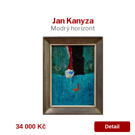
Jan Kanyza
Modrý horizont
34 000 Kč
Detail