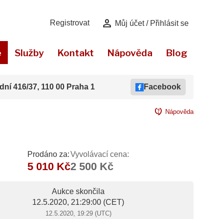
person
Registrovat
Můj účet / Přihlásit se
e
Služby
Kontakt
Nápověda
Blog
dní 416/37, 110 00 Praha 1
Facebook
contact_support
Nápověda
Prodáno za:
Vyvolávací cena:
5 010 Kč
2 500 Kč
Aukce skončila
12.5.2020, 21:29:00
(CET)
12.5.2020, 19:29 (UTC)