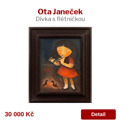
Ota Janeček
Dívka s flétničkou
30 000 Kč
Detail