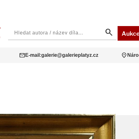
search
Aukc
mail
location_on
E-mail:
galerie@galerieplatyz.cz
Náro