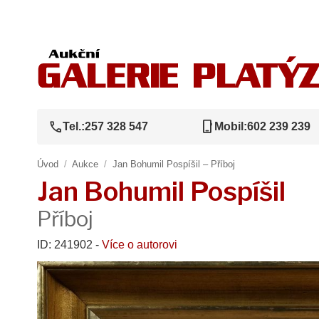
call
phone_iphone
Tel.:
257 328 547
Mobil:
602 239 239
Úvod
/
Aukce
/
Jan Bohumil Pospíšil – Příboj
Jan Bohumil Pospíšil
Příboj
ID: 241902 -
Více o autorovi