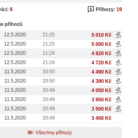
3p
íci:
6
Příhozy:
19
ie příhozů
gavel
12.5.2020
21:25
5 010 Kč
gavel
12.5.2020
21:25
5 000 Kč
gavel
12.5.2020
21:24
4 820 Kč
gavel
12.5.2020
21:24
4 720 Kč
gavel
11.5.2020
20:50
4 490 Kč
gavel
11.5.2020
20:50
4 390 Kč
gavel
11.5.2020
20:49
4 050 Kč
gavel
11.5.2020
20:49
3 950 Kč
gavel
11.5.2020
20:49
3 500 Kč
11.5.2020
20:49
3 400 Kč
toc
Všechny příhozy