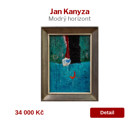
Jan Kanyza
Modrý horizont
34 000 Kč
Detail