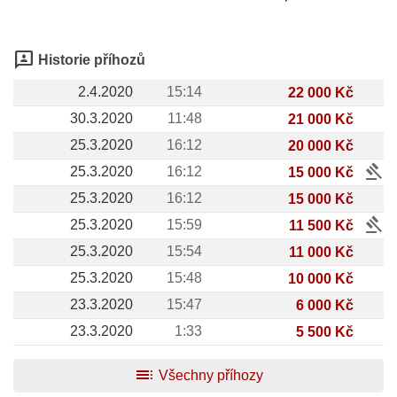
3p
Historie příhozů
2.4.2020
15:14
22 000 Kč
30.3.2020
11:48
21 000 Kč
25.3.2020
16:12
20 000 Kč
gavel
25.3.2020
16:12
15 000 Kč
25.3.2020
16:12
15 000 Kč
gavel
25.3.2020
15:59
11 500 Kč
25.3.2020
15:54
11 000 Kč
25.3.2020
15:48
10 000 Kč
23.3.2020
15:47
6 000 Kč
23.3.2020
1:33
5 500 Kč
toc
Všechny příhozy