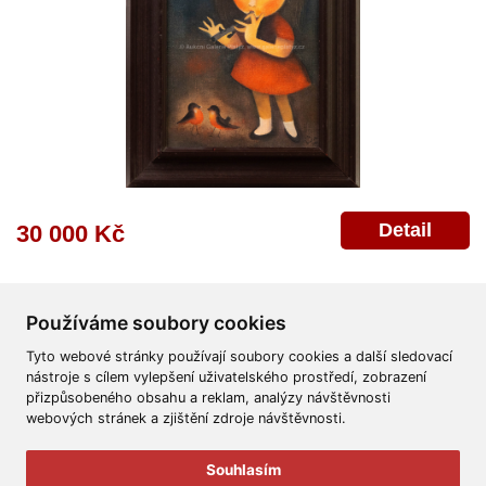
Detail
30 000 Kč
Používáme soubory cookies
Tyto webové stránky používají soubory cookies a další sledovací
nástroje s cílem vylepšení uživatelského prostředí, zobrazení
přizpůsobeného obsahu a reklam, analýzy návštěvnosti
Všeobecné obchodní podmínky
Reklamační řád
Ochrana osobních údajů
webových stránek a zjištění zdroje návštěvnosti.
Poskytnutí osobních údajů
Deklarace o ochraně os. údajů
Nápověda
Mapa
Souhlasím