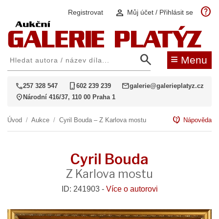
help
person
Registrovat
Můj účet / Přihlásit se
search
≡
Menu
call
phone_iphone
mail
257 328 547
602 239 239
galerie@galerieplatyz.cz
location_on
Národní 416/37, 110 00 Praha 1
contact_support
Úvod
/
Aukce
/
Cyril Bouda – Z Karlova mostu
Nápověda
Cyril Bouda
Z Karlova mostu
ID: 241903 -
Více o autorovi