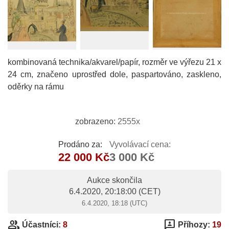
kombinovaná technika/akvarel/papír, rozměr ve výřezu 21 x
24 cm, značeno uprostřed dole, paspartováno, zaskleno,
oděrky na rámu
zobrazeno:
2555x
Prodáno za:
Vyvolávací cena:
22 000 Kč
3 000 Kč
Aukce skončila
6.4.2020, 20:18:00
(CET)
6.4.2020, 18:18 (UTC)
group
3p
Účastníci:
8
Příhozy:
19