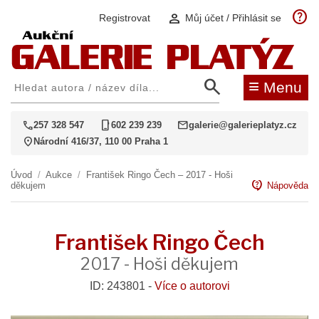
help
person
Registrovat
Můj účet / Přihlásit se
search
≡
Menu
call
phone_iphone
mail
257 328 547
602 239 239
galerie@galerieplatyz.cz
location_on
Národní 416/37, 110 00 Praha 1
Úvod
/
Aukce
/
František Ringo Čech – 2017 - Hoši
contact_support
děkujem
Nápověda
František Ringo Čech
2017 - Hoši děkujem
ID: 243801 -
Více o autorovi