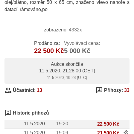
olej/plátno, rozměr 50 x 65 cm, značeno vlevo nahoře s
datací, rámováno,po
zobrazeno:
4332x
Prodáno za:
Vyvolávací cena:
22 500 Kč
5 000 Kč
Aukce skončila
11.5.2020, 21:28:00
(CET)
11.5.2020, 19:28 (UTC)
group
3p
Účastníci:
13
Příhozy:
33
3p
Historie příhozů
11.5.2020
19:20
22 500 Kč
gavel
11.5.2020
19:09
21 500 Kč