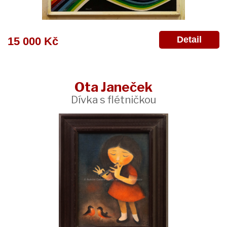
Detail
15 000 Kč
Ota Janeček
Dívka s flétničkou