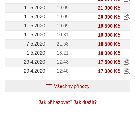
11.5.2020
19:09
21 000 Kč
gavel
11.5.2020
19:09
20 000 Kč
11.5.2020
19:09
19 500 Kč
11.5.2020
10:31
19 000 Kč
7.5.2020
21:58
18 500 Kč
1.5.2020
18:21
18 000 Kč
gavel
29.4.2020
12:48
17 500 Kč
gavel
29.4.2020
12:48
17 000 Kč
toc
Všechny příhozy
Jak přihazovat?
Jak dražit?