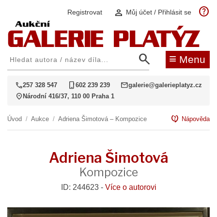
help
person
Registrovat
Můj účet / Přihlásit se
search
≡
Menu
call
phone_iphone
mail
257 328 547
602 239 239
galerie@galerieplatyz.cz
location_on
Národní 416/37, 110 00 Praha 1
contact_support
Úvod
/
Aukce
/
Adriena Šimotová – Kompozice
Nápověda
Adriena Šimotová
Kompozice
ID: 244623 -
Více o autorovi